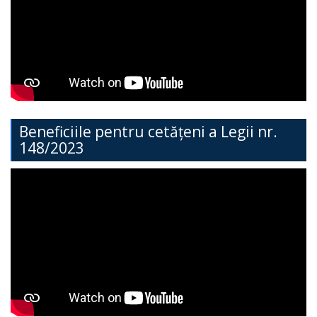
Direcția
Învățământ
General
Cimișlia
Direcția
Beneficiile pentru cetățeni a Legii nr.
148/2023
Economie,
Agricultură,
Investiții
și
Turism
Direcția
Dezvoltare