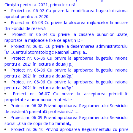
Serviciul
Cimișlia pentru a. 2021, prima lectură
Proiect nr. 06-02 Cu privire la modificarea bugetului raional
Arhivă
aprobat pentru a. 2020
Proiect nr. 06-03 Cu privire la alocarea mijloacelor financiare
Serviciul
din Fondul de rezervă
Proiect nr. 06-04 Cu privire la casarea bunurilor uzate,
Juridic
raportate la mijloacele fixe ce aparțin DF
Proiect nr. 06-05 Cu privire la desemnarea administratorului
Serviciul
ÎM ,,Centrul Stomatologic Raional Cimișlia,,
Proiect nr. 06-06 Cu privire la aprobarea bugetului raional
Audit
pentru a. 2021 în lectura a doua(1p.)
Proiect nr. 06-06 Cu privire la aprobarea bugetului raional
pentru a. 2021 în lectura a doua(2p.)
Declarații
Proiect nr. 06-06 Cu privire la aprobarea bugetului raional
de
pentru a. 2021 în lectura a doua(3p.)
Proiect nr. 06-07 Cu privire la acceptarea primirii în
avere
proprietate a unor bunuri materiale
Proiect nr. 06-08 Privind aprobarea Regulamentului Serviciului
și
de asistență parentală profesionistă…..
interese
Proiect nr. 06-09 Privind aprobarea Regulamentului Serviciului
social ,,Csa de copii de tip familial,,
personale
Proiect nr. 06-10 Privind aprobarea Regulamentului cu priire