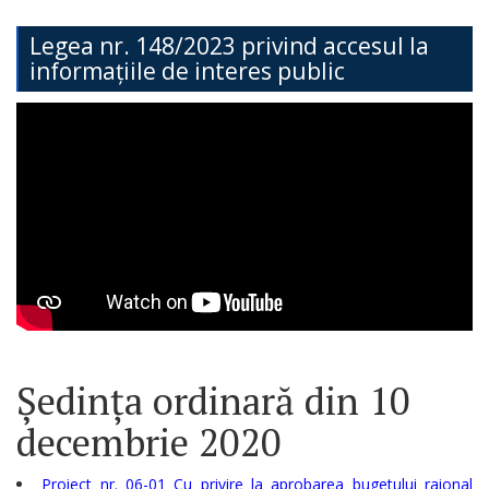
Teritorială
Legea nr. 148/2023 privind accesul la
informațiile de interes public
Secția
Administrație
Publică
Secția
Contabilitate
Serviciul
Arhitectură,
Urbanism
Ședința ordinară din 10
și
decembrie 2020
Cadastru
Proiect nr. 06-01 Cu privire la aprobarea bugetului raional