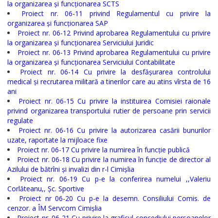
la organizarea și funcționarea SCTS
Proiect nr. 06-11 privind Regulamentul cu privire la
Regulamente
organizarea și funcționarea SAP
Proiect nr. 06-12 Privind aprobarea Regulamentului cu privire
Consilierii
la organizarea și funcționarea Serviciului Juridic
Proiect nr. 06-13 Privind aprobarea Regulamentului cu privire
raionali
la organizarea și funcționarea Serviciului Contabilitate
Proiect nr. 06-14 Cu privire la desfășurarea controlului
Comisiile
medical și recrutarea militară a tinerilor care au atins vîrsta de 16
ani
consultative
Proiect nr. 06-15 Cu privire la instituirea Comisiei raionale
privind organizarea transportului rutier de persoane prin servicii
de
regulate
specialitate
Proiect nr. 06-16 Cu privire la autorizarea casării bunurilor
uzate, raportate la mijloace fixe
ale
Proiect nr. 06-17 Cu privire la numirea în funcție publică
Proiect nr. 06-18 Cu privire la numirea în funcție de director al
consiliului
Azilului de bătrîni și invalizi din r-l Cimișlia
raional
Proiect nr. 06-19 Cu p-e la conferirea numelui ,,Valeriu
Corlăteanu,, Șc. Sportive
Proiect nr 06-20 Cu p-e la desemn. Consiliului Comis. de
Codul
cenzor. a ÎM Servcom Cimișlia
Proiect nr. 06-21 Cu privire la graficul concediului persoanelor