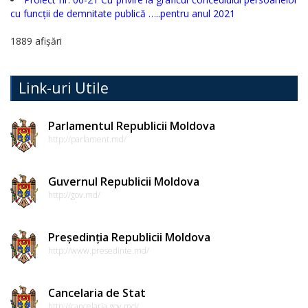
de
cu funcții de demnitate publică …..pentru anul 2021
conduită
1889 afișări
etică
a
Link-uri Utile
funcționarilor
publici
Parlamentul Republicii Moldova
http://parlament.md/
Linia
instituțională
Guvernul Republicii Moldova
http://gov.md/
pentru
informare
Președinția Republicii Moldova
http://www.presedinte.md/
Transparență
decizională
Cancelaria de Stat
http://cancelaria.gov.md/