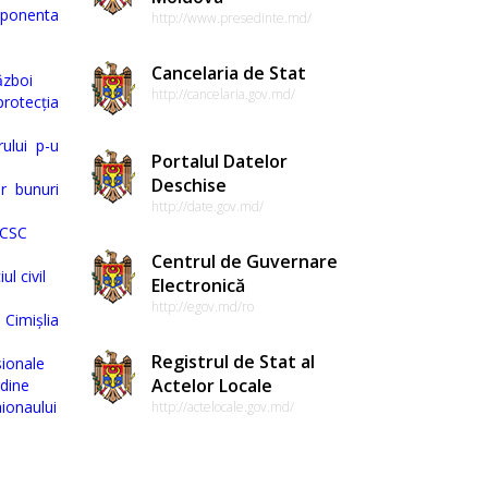
mponenta
http://www.presedinte.md/
Cancelaria de Stat
ăzboi
http://cancelaria.gov.md/
rotecția
ului p-u
Portalul Datelor
Deschise
r bunuri
http://date.gov.md/
 CSC
Centrul de Guvernare
l civil
Electronică
http://egov.md/ro
 Cimișlia
Registrul de Stat al
sionale
Actelor Locale
rdine
aionaului
http://actelocale.gov.md/