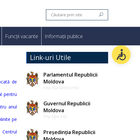
Funcții vacante
Informații publice
Link-uri Utile
Parlamentul Republicii
Moldova
vocată de
http://parlament.md/
al pentru
Guvernul Republicii
ntru anul
Moldova
http://gov.md/
linite pe
 Centrul
Președinția Republicii
Moldova