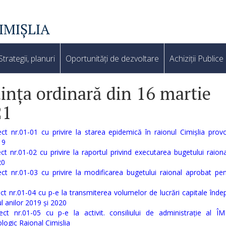
IMIȘLIA
Strategii, planuri
Oportunități de dezvoltare
Achiziții Publice
ința ordinară din 16 martie
21
ect nr.01-01 cu privire la starea epidemică în raionul Cimișlia pro
19
ect nr.01-02 cu privire la raportul privind executarea bugetului raion
20
ect nr.01-03 cu privire la modificarea bugetului raional aprobat pe
ct nr.01-04 cu p-e la transmiterea volumelor de lucrări capitale îndep
l anilor 2019 și 2020
ect nr.01-05 cu p-e la activit. consiliului de administrație al ÎM
ogic Raional Cimișlia