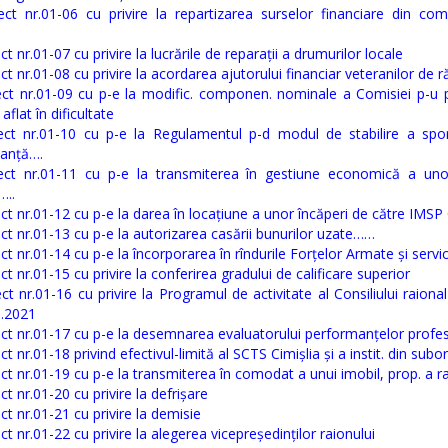
ect nr.01-06 cu privire la repartizarea surselor financiare din co
ct nr.01-07 cu privire la lucrările de reparații a drumurilor locale
ct nr.01-08 cu privire la acordarea ajutorului financiar veteranilor de r
ect nr.01-09 cu p-e la modific. componen. nominale a Comisiei p-u p
 aflat în dificultate
ect nr.01-10 cu p-e la Regulamentul p-d modul de stabilire a spor
anță….
ect nr.01-11 cu p-e la transmiterea în gestiune economică a uno
…..
ct nr.01-12 cu p-e la darea în locațiune a unor încăperi de către IMSP
ct nr.01-13 cu p-e la autorizarea casării bunurilor uzate……
ct nr.01-14 cu p-e la încorporarea în rîndurile Forțelor Armate și serviciu
ct nr.01-15 cu privire la conferirea gradului de calificare superior
ct nr.01-16 cu privire la Programul de activitate al Consiliului raional
a.2021
ct nr.01-17 cu p-e la desemnarea evaluatorului performanțelor profe
ct nr.01-18 privind efectivul-limită al SCTS Cimișlia și a instit. din subo
ct nr.01-19 cu p-e la transmiterea în comodat a unui imobil, prop. a r
ct nr.01-20 cu privire la defrișare
ct nr.01-21 cu privire la demisie
ct nr.01-22 cu privire la alegerea vicepreședinților raionului