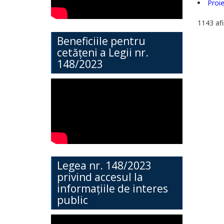
Proie
Direcția
1143 afi
Învățământ
Beneficiile pentru
General
cetățeni a Legii nr.
148/2023
Cimișlia
Direcția
Economie,
Agricultură,
Investiții
și
Legea nr. 148/2023
Turism
privind accesul la
informațiile de interes
public
Direcția
Dezvoltare