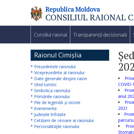
Republica Moldova
CONSILIUL RAIONAL C
Consiliul
raional
Consiliul raional
Transparență decizională
Noutăți
Șed
Raionul Cimișlia
20
Organigrama
* Președintele raionului
* Vicepreședinte al raionului
Subdiviziuni
Proi
* Date generale despre raion
COVID-
* Ghid turistic
Proi
* Simbolica raionului
Secretarul
anul 20
* Primăriile raionului
Proi
* File de legendă și istorie
consiliului
2021
* Evenimente
raional
Proie
* Județele înfrățite
parcursu
* Cetățeni de onoare ai raionului
Proi
* Personalităţile raionului
Aparatul
Stomatol