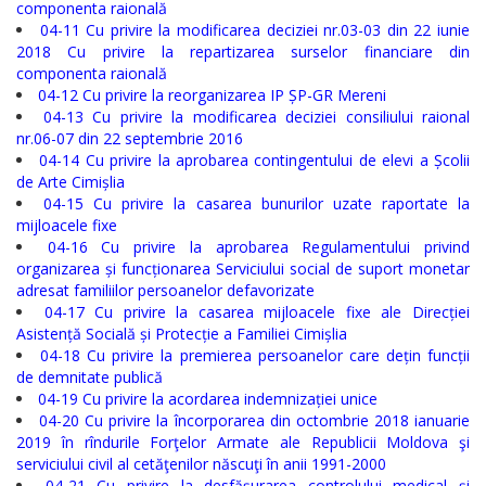
componenta raională
04-11 Cu privire la modificarea deciziei nr.03-03 din 22 iunie
Regulamente
2018 Cu privire la repartizarea surselor financiare din
componenta raională
Consilierii
04-12 Cu privire la reorganizarea IP ȘP-GR Mereni
04-13 Cu privire la modificarea deciziei consiliului raional
raionali
nr.06-07 din 22 septembrie 2016
04-14 Cu privire la aprobarea contingentului de elevi a Școlii
Comisiile
de Arte Cimișlia
04-15 Cu privire la casarea bunurilor uzate raportate la
consultative
mijloacele fixe
04-16 Cu privire la aprobarea Regulamentului privind
de
organizarea și funcționarea Serviciului social de suport monetar
specialitate
adresat familiilor persoanelor defavorizate
04-17 Cu privire la casarea mijloacele fixe ale Direcției
ale
Asistență Socială și Protecție a Familiei Cimișlia
04-18 Cu privire la premierea persoanelor care dețin funcții
consiliului
de demnitate publică
raional
04-19 Cu privire la acordarea indemnizației unice
04-20 Сu privire la încorporarea din octombrie 2018 ianuarie
2019 în rîndurile Forţelor Armate ale Republicii Moldova şi
Codul
serviciului civil al cetăţenilor născuţi în anii 1991-2000
04-21 Сu privire la desfăşurarea controlului medical şi