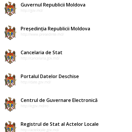
Dispozițiile
Guvernul Republicii Moldova
http://gov.md/
președintelui
Consultări
Președinția Republicii Moldova
http://www.presedinte.md/
publice
Cancelaria de Stat
Inițierea
http://cancelaria.gov.md/
elaborării
proiectelor
Portalul Datelor Deschise
http://date.gov.md/
de
decizii
Centrul de Guvernare Electronică
http://egov.md/ro
Sinteza
recomandărilor
Registrul de Stat al Actelor Locale
la
http://actelocale.gov.md/