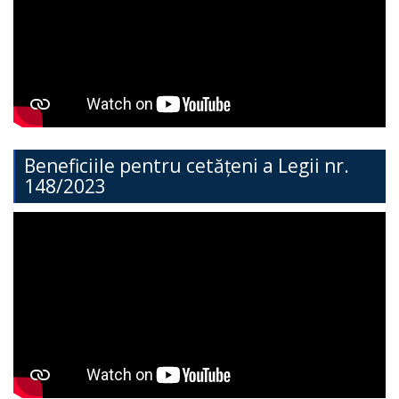
Direcția
Învățământ
General
Cimișlia
Direcția
Beneficiile pentru cetățeni a Legii nr.
148/2023
Economie,
Agricultură,
Investiții
și
Turism
Direcția
Dezvoltare