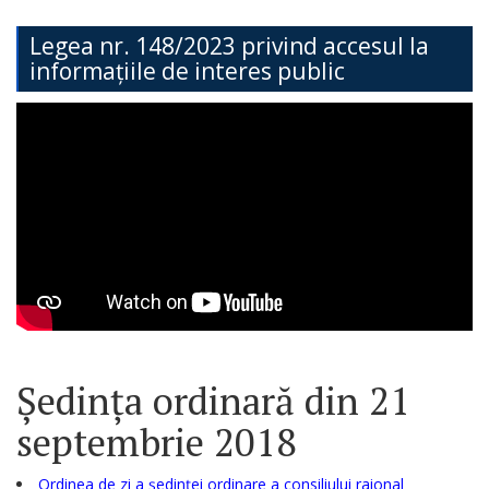
Teritorială
Legea nr. 148/2023 privind accesul la
informațiile de interes public
Secția
Administrație
Publică
Secția
Contabilitate
Serviciul
Arhitectură,
Urbanism
Ședința ordinară din 21
și
septembrie 2018
Cadastru
Ordinea de zi a ședinței ordinare a consiliului raional