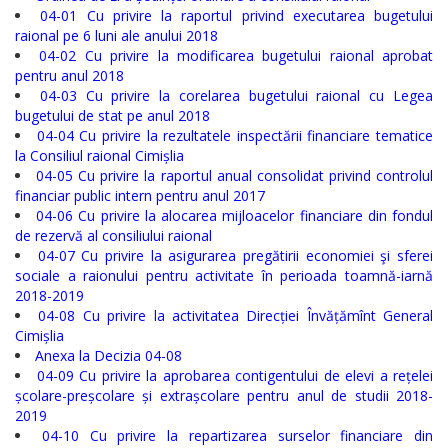
Serviciul
04-01 Cu privire la raportul privind executarea bugetului
raional pe 6 luni ale anului 2018
Arhivă
04-02 Cu privire la modificarea bugetului raional aprobat
pentru anul 2018
Serviciul
04-03 Cu privire la corelarea bugetului raional cu Legea
bugetului de stat pe anul 2018
Juridic
04-04 Cu privire la rezultatele inspectării financiare tematice
la Consiliul raional Cimișlia
Serviciul
04-05 Cu privire la raportul anual consolidat privind controlul
financiar public intern pentru anul 2017
Audit
04-06 Cu privire la alocarea mijloacelor financiare din fondul
de rezervă al consiliului raional
04-07 Сu privire la asigurarea pregătirii economiei şi sferei
Declarații
sociale a raionului pentru activitate în perioada toamnă-iarnă
de
2018-2019
04-08 Cu privire la activitatea Direcției Învățămînt General
avere
Cimișlia
Anexa la Decizia 04-08
și
04-09 Cu privire la aprobarea contigentului de elevi a rețelei
interese
școlare-preșcolare și extrașcolare pentru anul de studii 2018-
2019
personale
04-10 Cu privire la repartizarea surselor financiare din