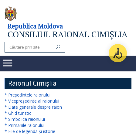
Consiliul
Republica Moldova
CONSILIUL RAIONAL CIMIȘLIA
raional
Noutăți
Organigrama
Subdiviziuni
Raionul Cimișlia
Secretarul
* Președintele raionului
* Vicepreședinte al raionului
consiliului
* Date generale despre raion
* Ghid turistic
raional
* Simbolica raionului
* Primăriile raionului
Aparatul
* File de legendă și istorie