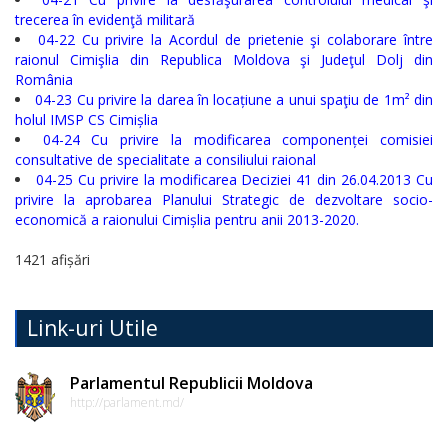
de
trecerea în evidenţă militară
conduită
04-22 Cu privire la Acordul de prietenie şi colaborare între
raionul Cimişlia din Republica Moldova şi Judeţul Dolj din
etică
România
04-23 Cu privire la darea în locațiune a unui spaţiu de 1m² din
a
holul IMSP CS Cimișlia
funcționarilor
04-24 Cu privire la modificarea componenței comisiei
consultative de specialitate a consiliului raional
publici
04-25 Cu privire la modificarea Deciziei 41 din 26.04.2013 Cu
privire la aprobarea Planului Strategic de dezvoltare socio-
economică a raionului Cimișlia pentru anii 2013-2020.
Linia
instituțională
1421 afișări
pentru
Link-uri Utile
informare
Transparență
Parlamentul Republicii Moldova
http://parlament.md/
decizională