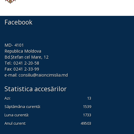
proiectele
de
Facebook
decizii
Proiecte
MD- 4101
Republica Moldova
de
Bd.Ștefan cel Mare, 12
decizii
Tel.: 0241 2-20-58
Fax: 0241 2-33-99
e-mail:
consiliu@raioncimislia.md
Deciziile
adoptate
Statistica accesărilor
de
Azi:
13
Săptămâna curentă:
1539
consiliul
Luna curentă:
1733
raional
Anul curent:
49503