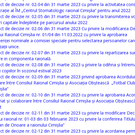
ct de decizie nr. 02-04 din 31 martie 2023 cu privire la activitatea consi
rație al ÎM „Centrul Stomatologic raional Cimișlia” pentru anul 2022
ct de decizie nr. 02-05 din 31 martie 2023 cu privire la transmiterea 
ri capitale îndeplinite pe parcursul anului 2022
ct de decizie nr. 02-06 din 31 martie 2023 Cu privire la modificarea De
lui Raional Cimișlia nr. 01/04 din 11.03.2022 cu privire la aprobarea
ței nominale a comisiei speciale pentru selectarea persoanelor care
ații unice.
ct de decizie nr. 02-07 din 31 martie 2023 cu privire la repartizarea su
are in componenta raională
ct de decizie nr. 02-08 din 31 martie 2023 u privire la odihna și întrem
i copiilor în sozonul estival 2023
ct de decizie nr. 02-09 din 31 martie 2023 privind aprobarea Acordulu
re între Consiliul Raional Cimișlia și Asociația Obștească „Fotbal Club
șlia”
ct de decizie nr. 02-10 din 31 martie 2023 cu privire la aprobarea Acor
iat și colaborare între Consiliul Raional Cimișlia și Asociația Obșteasc
t
ct de decizie nr. 02-11 din 31 martie 2023 cu privire la modificare Dec
ui raional nr. 01-03 din 03 februarie 2023 cu privire la conferirea Titlulu
n de Onoare a raionului Cimișlia”
ct de decizie nr. 02-12 din 31 martie 2023 cu privire la acordarea perm