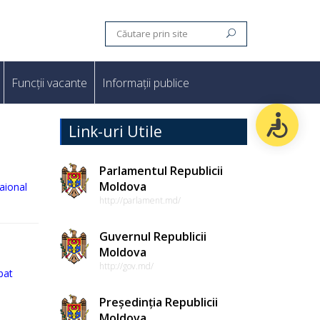
Funcții vacante
Informații publice
Link-uri Utile
Parlamentul Republicii
Moldova
aional
http://parlament.md/
Guvernul Republicii
Moldova
http://gov.md/
bat
Președinția Republicii
Moldova