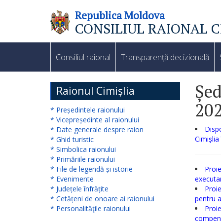
Republica Moldova
CONSILIUL RAIONAL C
Consiliul
raional
Consiliul raional
Transparență decizională
Noutăți
Șed
Raionul Cimișlia
20
Organigrama
* Președintele raionului
* Vicepreședinte al raionului
Subdiviziuni
Dispo
* Date generale despre raion
Cimișlia
* Ghid turistic
* Simbolica raionului
Secretarul
* Primăriile raionului
* File de legendă și istorie
Proie
consiliului
* Evenimente
executar
raional
* Județele înfrățite
Proie
* Cetățeni de onoare ai raionului
pentru 
* Personalităţile raionului
Proie
Aparatul
compens