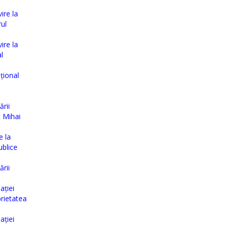
ire la
ul
ire la
l
țional
rii
c Mihai
e la
ublice
rii
ației
prietatea
ației