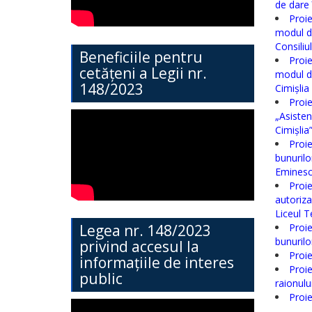
de dare 
Direcția
Proie
modul de
Învățământ
Consiliu
Beneficiile pentru
Proie
General
cetățeni a Legii nr.
modul de
148/2023
Cimișlia
Cimișlia 
Proie
„Asisten
Direcția
Cimișlia
Proie
Economie,
bunurilo
Agricultură,
Eminescu
Proie
Investiții
autoriza
Liceul T
și
Legea nr. 148/2023
Proie
Turism
bunurilo
privind accesul la
Proie
informațiile de interes
Proie
public
Direcția
raionulu
Proie
Dezvoltare