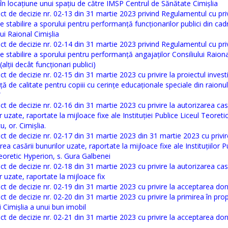
în locațiune unui spațiu de către IMSP Centrul de Sănătate Cimișlia
ct de decizie nr. 02-13 din 31 martie 2023 privind Regulamentul cu priv
 stabilire a sporului pentru performanță funcționarilor publici din cadr
lui Raional Cimișlia
ct de decizie nr. 02-14 din 31 martie 2023 privind Regulamentul cu priv
 stabilire a sporului pentru performanță angajaților Consiliului Raiona
(alții decât funcționari publici)
ct de decizie nr. 02-15 din 31 martie 2023 cu privire la proiectul investi
ță de calitate pentru copiii cu cerințe educaționale speciale din raionul
”
ct de decizie nr. 02-16 din 31 martie 2023 cu privire la autorizarea casă
r uzate, raportate la mijloace fixe ale Instituției Publice Liceul Teoreti
, or. Cimișlia.
ct de decizie nr. 02-17 din 31 martie 2023 din 31 martie 2023 cu privir
rea casării bunurilor uzate, raportate la mijloace fixe ale Instituțiilor P
eoretic Hyperion, s. Gura Galbenei
ct de decizie nr. 02-18 din 31 martie 2023 cu privire la autorizarea casă
r uzate, raportate la mijloace fix
ct de decizie nr. 02-19 din 31 martie 2023 cu privire la acceptarea don
ct de decizie nr. 02-20 din 31 martie 2023 cu privire la primirea în pro
i Cimișlia a unui bun imobil
ct de decizie nr. 02-21 din 31 martie 2023 cu privire la acceptarea don