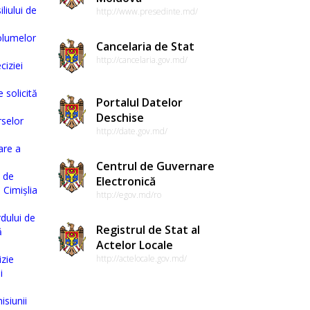
liului de
http://www.presedinte.md/
volumelor
Cancelaria de Stat
http://cancelaria.gov.md/
ciziei
 solicită
Portalul Datelor
Deschise
rselor
http://date.gov.md/
are a
Centrul de Guvernare
i de
Electronică
 Cimișlia
http://egov.md/ro
dului de
Registrul de Stat al
ă
Actelor Locale
izie
http://actelocale.gov.md/
i
isiunii