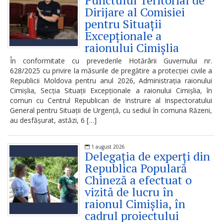
Punctului Teritorial de
Dirijare al Comisiei
Regulamente
pentru Situații
Excepționale a
Consilierii
raionului Cimișlia
raionali
În conformitate cu prevederile Hotărârii Guvernului nr.
628/2025 cu privire la măsurile de pregătire a protecției civile a
Republicii Moldova pentru anul 2026, Administrația raionului
Comisiile
Cimișlia, Secția Situații Excepționale a raionului Cimișlia, în
consultative
comun cu Centrul Republican de Instruire al Inspectoratului
General pentru Situații de Urgență, cu sediul în comuna Răzeni,
de
au desfășurat, astăzi, 6 […]
specialitate
1 august 2026
ale
Delegația de experți din
Republica Populară
consiliului
Chineză a efectuat o
raional
vizită de lucru în
raionul Cimișlia, în
Codul
cadrul proiectului