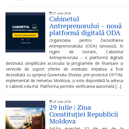
Dispozițiile
președintelui
31 iulie 2026
Cabinetul
Antreprenorului – nouă
Consultări
platformă digitală ODA
publice
Organizația pentru Dezvoltarea
Antreprenoriatului (ODA) lansează, în
Inițierea
regim de testare, Cabinetul
Antreprenorului – o platformă digitală
elaborării
destinată simplificării accesului la programele de finanțare și
serviciile de suport oferite de instituție. Inițiativa a fost
proiectelor
dezvoltată cu sprijinul Guvernului Elveției, prin proiectul OPTIM,
implementat de Helvetas Moldova, și este disponibilă la adresa
de
e-cabinet.oda.md. Platforma permite verificarea automată […]
decizii
29 iulie 2026
Sinteza
29 iulie | Ziua
Constituției Republicii
recomandărilor
Moldova
la
Astăzi marcăm 32 de ani de la