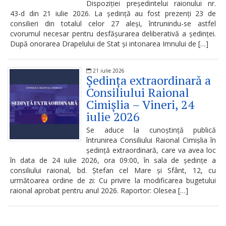
Dispoziției președintelui raionului nr.
decizional
43-d din 21 iulie 2026. La ședință au fost prezenți 23 de
consilieri din totalul celor 27 aleși, întrunindu-se astfel
Colaborarea
cvorumul necesar pentru desfășurarea deliberativă a ședinței.
După onorarea Drapelului de Stat și intonarea Imnului de […]
cu
societatea
21 iulie 2026
Ședința extraordinară a
civilă
Consiliului Raional
în
Cimișlia – Vineri, 24
iulie 2026
procesul
Se aduce la cunoștință publică
decizional
întrunirea Consiliului Raional Cimișlia în
ședință extraordinară, care va avea loc
Strategii,
în data de 24 iulie 2026, ora 09:00, în sala de ședințe a
consiliului raional, bd. Ștefan cel Mare și Sfânt, 12, cu
planuri
următoarea ordine de zi: Cu privire la modificarea bugetului
raional aprobat pentru anul 2026. Raportor: Olesea […]
Plan
local