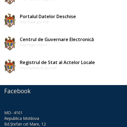
de
dezvoltare
Portalul Datelor Deschise
a
http://date.gov.md/
raionului
Centrul de Guvernare Electronică
Cimișlia
http://egov.md/ro
pentru
perioada
Registrul de Stat al Actelor Locale
http://actelocale.gov.md/
2022
—
2028
Facebook
Strategia
MD- 4101
de
Republica Moldova
dezvoltare
Bd.Ștefan cel Mare, 12