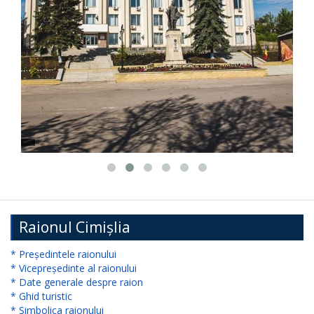
președintelui
raionului
Cimișlia
Direcția
Finanțe
Cimișlia
Secția
Cultură,
Tineret
Raionul Cimișlia
și
* Președintele raionului
* Vicepreședinte al raionului
Sport
* Date generale despre raion
Cimișlia
* Ghid turistic
* Simbolica raionului