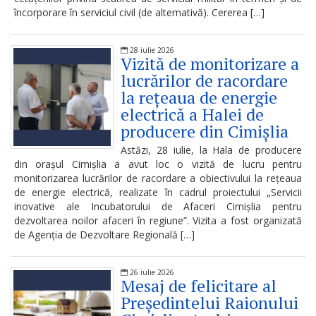
Procese-
încorporare în serviciul civil (de alternativă). Cererea […]
verbale
ale
28 iulie 2026
Vizită de monitorizare a
ședințelor
lucrărilor de racordare
Consiliului
la rețeaua de energie
electrică a Halei de
Raional
producere din Cimișlia
Cimișlia
Astăzi, 28 iulie, la Hala de producere
din orașul Cimișlia a avut loc o vizită de lucru pentru
Ședințele
monitorizarea lucrărilor de racordare a obiectivului la rețeaua
de energie electrică, realizate în cadrul proiectului „Servicii
Consiliului
inovative ale Incubatorului de Afaceri Cimișlia pentru
dezvoltarea noilor afaceri în regiune”. Vizita a fost organizată
Raional
de Agenția de Dezvoltare Regională […]
LIVE
26 iulie 2026
Mesaj de felicitare al
Declarație
Președintelui Raionului
de