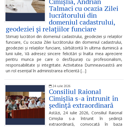
Cimișlia, Andrian
răspundere
Talmaci cu ocazia Zilei
lucrătorului din
managerială
domeniul cadastrului,
geodeziei și relațiilor funciare
Rapoarte
Stimați lucrători din domeniul cadastrului, geodeziei și relațiilor
funciare, Cu ocazia Zilei lucrătorului din domeniul cadastrului,
Transparență
geodeziei și relațiilor funciare, sărbătorită în ultima duminică a
financiară
lunii iulie, Vă adresez sincere felicitări și înalta mea apreciere
pentru munca pe care o desfășurați cu profesionalism,
responsabilitate și integritate. Activitatea Dumneavoastră are
Transparența
un rol esențial în administrarea eficientă […]
salarizării
24 iulie 2026
Consiliul Raional
Persoana
Cimișlia s-a întrunit în
responsabilă
ședință extraordinară
de
Astăzi, 24 iulie 2026, Consiliul Raional
Cimișlia s-a întrunit în ședință
procesul
extraordinară, convocată în baza