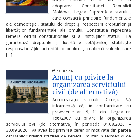
adoptarea Constituției Republicii
proiectele
Moldova, Legea Supremă a statului,
de
care consacră principiile fundamentale
ale democrației, statului de drept și respectării drepturilor și
decizii
libertăților fundamentale ale omului. Constituția reprezintă
temelia ordinii constituționale și a instituțiilor statului. Ea
Proiecte
garantează drepturile și libertățile cetățenilor, stabilește
responsabilitățile autorităților publice și reafirmă valorile care
de
[…]
decizii
29 iulie 2026
Anunț cu privire la
Deciziile
organizarea serviciului
adoptate
civil (de alternativă)
de
Administrația raionului Cimișlia Vă
informează că, în conformitate cu
consiliul
prevederile art. 9, 11 din Legea nr.
156/2007 cu privire la organizarea
raional
serviciului civil (de alternativă) în perioada 01.08.2026 –
30.09.2026, va avea loc primirea cererilor motivate din partea
cetățenilor privind scutirea de serviciul militar în termen și de