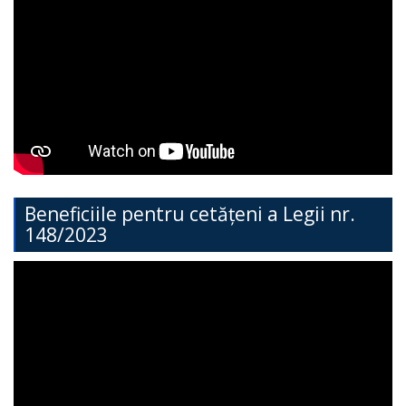
Teritorială
Secția
Administrație
Publică
Secția
Contabilitate
Beneficiile pentru cetățeni a Legii nr.
148/2023
Serviciul
Arhitectură,
Urbanism
și
Cadastru