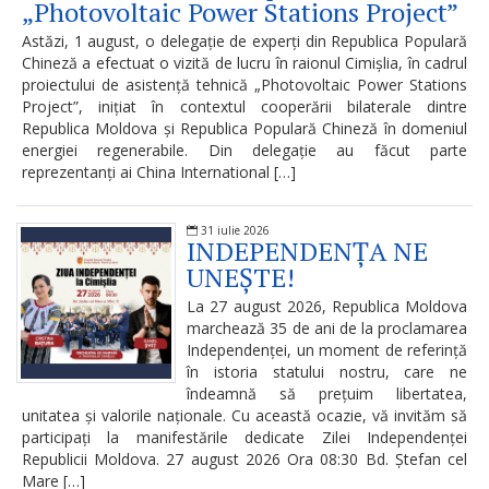
de
„Photovoltaic Power Stations Project”
conduită
Astăzi, 1 august, o delegație de experți din Republica Populară
Chineză a efectuat o vizită de lucru în raionul Cimișlia, în cadrul
etică
proiectului de asistență tehnică „Photovoltaic Power Stations
Project”, inițiat în contextul cooperării bilaterale dintre
a
Republica Moldova și Republica Populară Chineză în domeniul
energiei regenerabile. Din delegație au făcut parte
funcționarilor
reprezentanți ai China International […]
publici
31 iulie 2026
Linia
INDEPENDENȚA NE
UNEȘTE!
instituțională
La 27 august 2026, Republica Moldova
pentru
marchează 35 de ani de la proclamarea
Independenței, un moment de referință
informare
în istoria statului nostru, care ne
îndeamnă să prețuim libertatea,
Transparență
unitatea și valorile naționale. Cu această ocazie, vă invităm să
participați la manifestările dedicate Zilei Independenței
decizională
Republicii Moldova. 27 august 2026 Ora 08:30 Bd. Ștefan cel
Mare […]