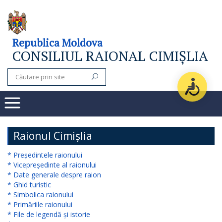
Consiliul
Republica Moldova
CONSILIUL RAIONAL CIMIȘLIA
raional
Noutăți
Organigrama
Subdiviziuni
Raionul Cimișlia
Secretarul
* Președintele raionului
* Vicepreședinte al raionului
consiliului
* Date generale despre raion
* Ghid turistic
raional
* Simbolica raionului
* Primăriile raionului
Aparatul
* File de legendă și istorie