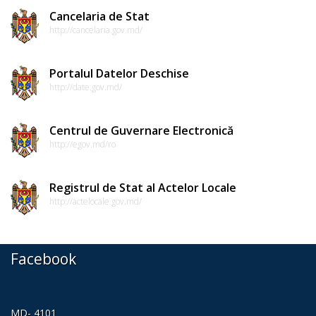
Dispozițiile
Cancelaria de Stat
http://cancelaria.gov.md/
președintelui
Consultări
Portalul Datelor Deschise
http://date.gov.md/
publice
Inițierea
Centrul de Guvernare Electronică
http://egov.md/ro
elaborării
proiectelor
Registrul de Stat al Actelor Locale
de
http://actelocale.gov.md/
decizii
Facebook
Sinteza
recomandărilor
la
MD- 4101