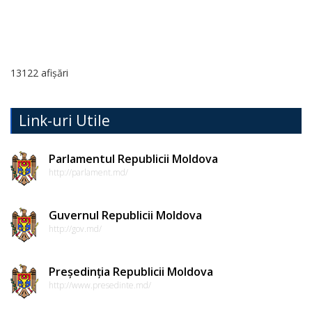
de
conduită
etică
13122 afișări
a
funcționarilor
Link-uri Utile
publici
Linia
Parlamentul Republicii Moldova
http://parlament.md/
instituțională
pentru
Guvernul Republicii Moldova
informare
http://gov.md/
Transparență
Președinția Republicii Moldova
decizională
http://www.presedinte.md/