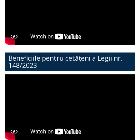
Direcția
Învățământ
General
Cimișlia
Direcția
Beneficiile pentru cetățeni a Legii nr.
148/2023
Economie,
Agricultură,
Investiții
și
Turism
Direcția
Dezvoltare