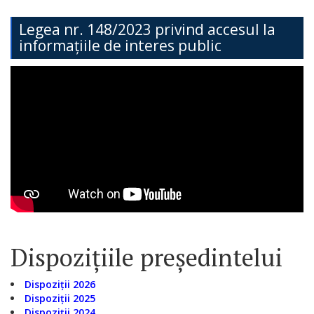
Teritorială
Legea nr. 148/2023 privind accesul la
informațiile de interes public
Secția
Administrație
Publică
Secția
Contabilitate
Serviciul
Arhitectură,
Urbanism
Dispozițiile președintelui
și
Cadastru
Dispoziții 2026
Dispoziții 2025
Dispoziții 2024