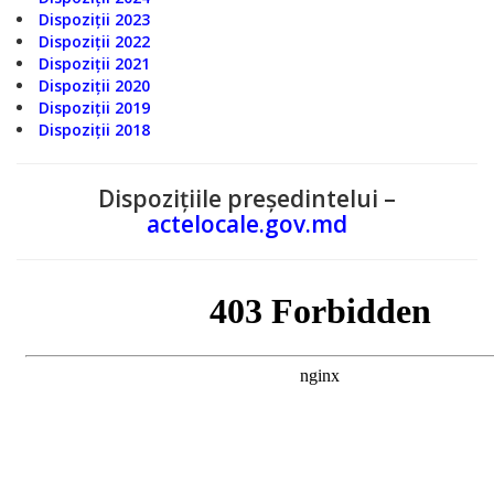
Serviciul
Dispoziții 2023
Dispoziții 2022
Arhivă
Dispoziții 2021
Dispoziții 2020
Serviciul
Dispoziții 2019
Dispoziții 2018
Juridic
Serviciul
Dispozițiile președintelui –
actelocale.gov.md
Audit
Declarații
de
avere
și
interese
personale