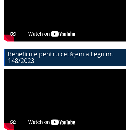
Direcția
Învățământ
General
Cimișlia
Direcția
Beneficiile pentru cetățeni a Legii nr.
148/2023
Economie,
Agricultură,
Investiții
și
Turism
Direcția
Dezvoltare