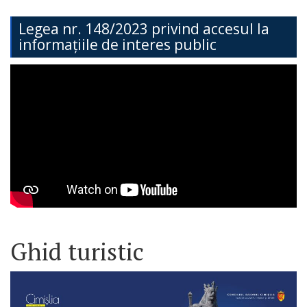
Teritorială
Legea nr. 148/2023 privind accesul la
informațiile de interes public
Secția
Administrație
Publică
Secția
Contabilitate
Serviciul
Arhitectură,
Urbanism
Ghid turistic
și
Cadastru