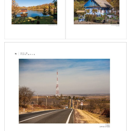
în
Cimișlia
Profil
Investițional
Cimișlia
Parcul
Industrial
Cimișlia
Platforma
Industrială
Multifuncțională