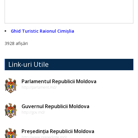
Subzona
Cimișlia
a
Ghid Turistic Raionul Cimișlia
ZEL
3928 afișări
”Bălți”
Surse
Link-uri Utile
de
Parlamentul Republicii Moldova
finanțare
http://parlament.md/
APL
Guvernul Republicii Moldova
ONG
http://gov.md/
Agenți
Președinția Republicii Moldova
http://www.presedinte.md/