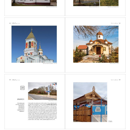
de
imunizări
pentru
raionul
Cimișlia
pentru
anii
2024-
2028
Programul
teritorial
Cimișlia
privind