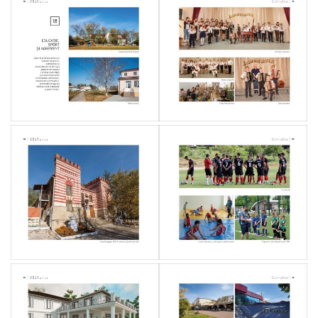
anticorupție
la
nivel
local
pentru
2024-
2028
Planul
de
Acțiune
pentru
Energie
Durabilă