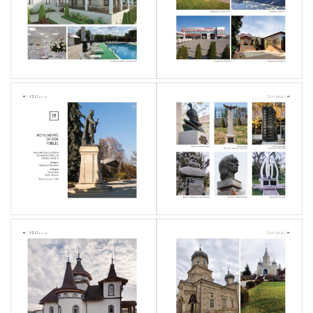
și
Climă
a
raionului
Cimișlia
pentru
Anii
2019
–
2030
Programul
Teritorial