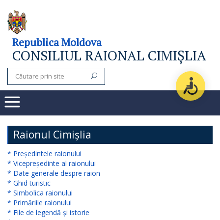
Consiliul
Republica Moldova
CONSILIUL RAIONAL CIMIȘLIA
raional
Noutăți
Organigrama
Subdiviziuni
Raionul Cimișlia
Secretarul
* Președintele raionului
* Vicepreședinte al raionului
consiliului
* Date generale despre raion
* Ghid turistic
raional
* Simbolica raionului
* Primăriile raionului
Aparatul
* File de legendă și istorie