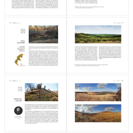
Procese-
verbale
ale
ședințelor
Consiliului
Raional
Cimișlia
Ședințele
Consiliului
Raional
LIVE
Declarație
de