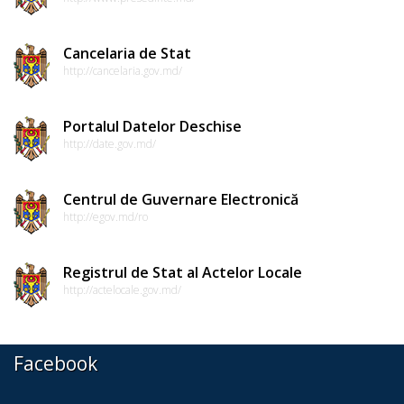
economici
Agenți
Cancelaria de Stat
http://cancelaria.gov.md/
economici
–
Portalul Datelor Deschise
Articole
http://date.gov.md/
Proiecte
Centrul de Guvernare Electronică
http://egov.md/ro
Proiecte
Finalizate
Registrul de Stat al Actelor Locale
http://actelocale.gov.md/
În
proces
Facebook
de
implementare