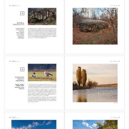
răspundere
managerială
Rapoarte
Transparență
financiară
Transparența
salarizării
Persoana
responsabilă
de
procesul