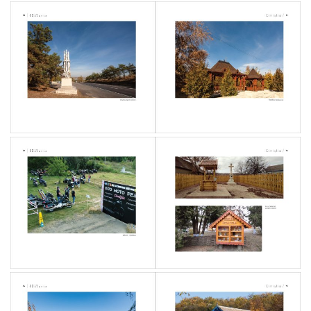
sănătatea
mintală
pentru
anii
2025-
2027
Oportunități
de
dezvoltare
Economia
Raionului
Investește