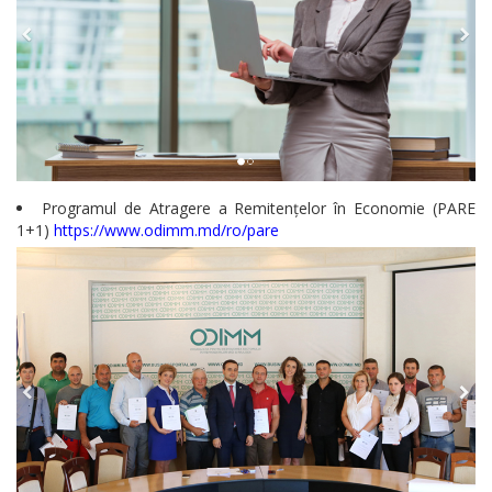
Regulamente
Consilierii
raionali
Comisiile
Programul de Atragere a Remitențelor în Economie (PARE
consultative
1+1)
https://www.odimm.md/ro/pare
de
specialitate
ale
consiliului
raional
Codul