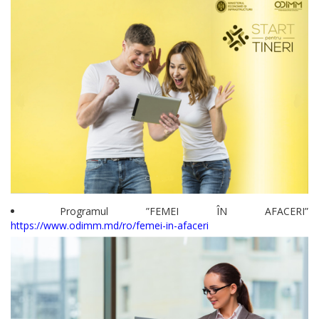
Serviciul
Arhivă
Serviciul
Juridic
Serviciul
Audit
Declarații
de
Programul ”FEMEI ÎN AFACERI”
https://www.odimm.md/ro/femei-in-afaceri
avere
și
interese
personale