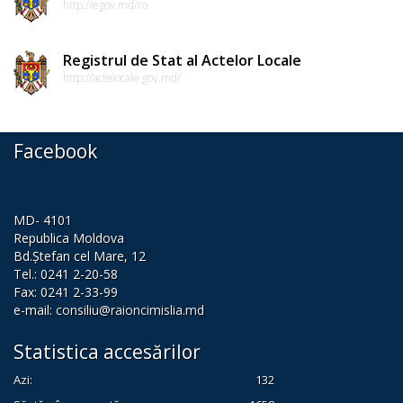
http://egov.md/ro
proiectele
de
Registrul de Stat al Actelor Locale
decizii
http://actelocale.gov.md/
Proiecte
Facebook
de
decizii
MD- 4101
Deciziile
Republica Moldova
Bd.Ștefan cel Mare, 12
adoptate
Tel.: 0241 2-20-58
de
Fax: 0241 2-33-99
e-mail:
consiliu@raioncimislia.md
consiliul
Statistica accesărilor
raional
Azi:
132