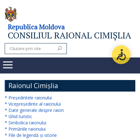
Consiliul
Republica Moldova
CONSILIUL RAIONAL CIMIȘLIA
raional
Noutăți
Organigrama
Subdiviziuni
Raionul Cimișlia
Secretarul
* Președintele raionului
* Vicepreședinte al raionului
consiliului
* Date generale despre raion
* Ghid turistic
raional
* Simbolica raionului
* Primăriile raionului
Aparatul
* File de legendă și istorie