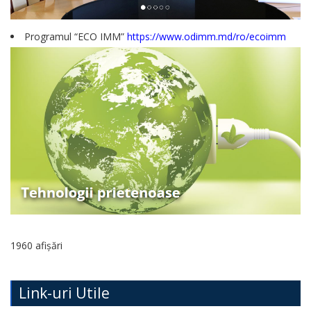
de
conduită
Programul “ECO IMM”
https://www.odimm.md/ro/ecoimm
etică
a
funcționarilor
publici
Linia
instituțională
pentru
informare
1960 afișări
Transparență
decizională
Link-uri Utile