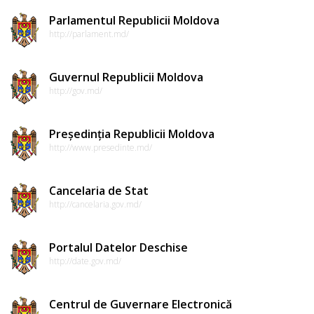
Dispozițiile
Parlamentul Republicii Moldova
președintelui
http://parlament.md/
Consultări
Guvernul Republicii Moldova
publice
http://gov.md/
Inițierea
Președinția Republicii Moldova
http://www.presedinte.md/
elaborării
proiectelor
Cancelaria de Stat
de
http://cancelaria.gov.md/
decizii
Portalul Datelor Deschise
Sinteza
http://date.gov.md/
recomandărilor
Centrul de Guvernare Electronică
la