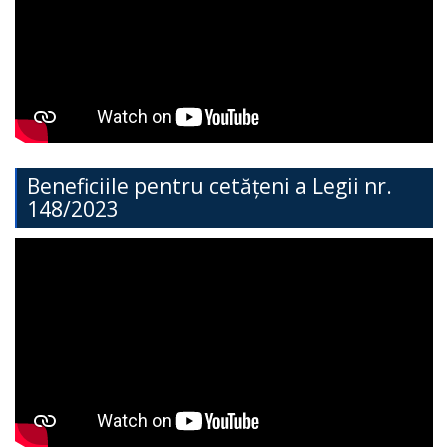
Direcția
Învățământ
General
Cimișlia
Direcția
Beneficiile pentru cetățeni a Legii nr.
148/2023
Economie,
Agricultură,
Investiții
și
Turism
Direcția
Dezvoltare