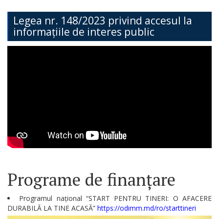
Teritorială
Legea nr. 148/2023 privind accesul la
informațiile de interes public
Secția
Administrație
Publică
Secția
Contabilitate
Serviciul
Arhitectură,
Urbanism
Programe de finanțare
și
Cadastru
Programul național “START PENTRU TINERI: O AFACERE
DURABILĂ LA TINE ACASĂ”
https://odimm.md/ro/starttineri