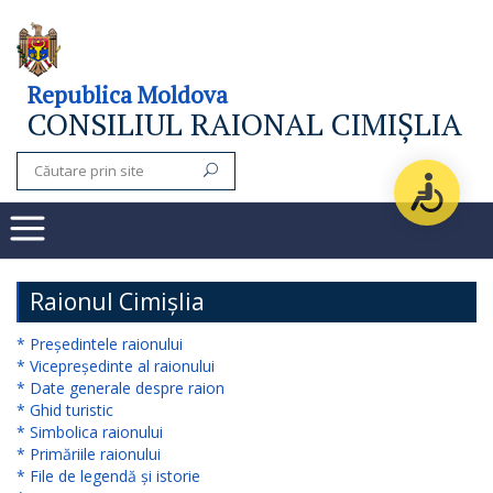
Consiliul
Republica Moldova
CONSILIUL RAIONAL CIMIȘLIA
raional
Noutăți
Organigrama
Subdiviziuni
Raionul Cimișlia
Secretarul
* Președintele raionului
* Vicepreședinte al raionului
consiliului
* Date generale despre raion
* Ghid turistic
raional
* Simbolica raionului
* Primăriile raionului
Aparatul
* File de legendă și istorie