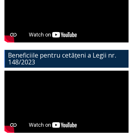
Direcția
Învățământ
General
Cimișlia
Direcția
Beneficiile pentru cetățeni a Legii nr.
148/2023
Economie,
Agricultură,
Investiții
și
Turism
Direcția
Dezvoltare