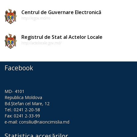
Procese-
verbale
Centrul de Guvernare Electronică
http://egov.md/ro
ale
ședințelor
Registrul de Stat al Actelor Locale
Consiliului
http://actelocale.gov.md/
Raional
Cimișlia
Facebook
Ședințele
Consiliului
MD- 4101
Raional
Republica Moldova
Bd.Ștefan cel Mare, 12
LIVE
Tel.: 0241 2-20-58
Fax: 0241 2-33-99
e-mail:
consiliu@raioncimislia.md
Declarație
de
Statistica accesărilor