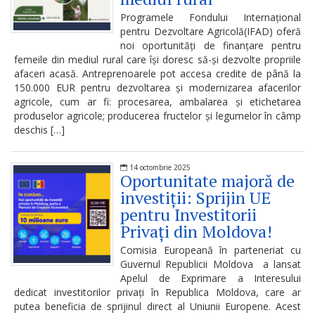
Serviciul
Programele Fondului Internațional
Arhivă
pentru Dezvoltare Agricolă(IFAD) oferă
noi oportunități de finanțare pentru
femeile din mediul rural care își doresc să-și dezvolte propriile
Serviciul
afaceri acasă. Antreprenoarele pot accesa credite de până la
Juridic
150.000 EUR pentru dezvoltarea și modernizarea afacerilor
agricole, cum ar fi: procesarea, ambalarea și etichetarea
produselor agricole; producerea fructelor și legumelor în câmp
Serviciul
deschis […]
Audit
14 octombrie 2025
Oportunitate majoră de
Declarații
investiții: Sprijin UE
de
pentru Investitorii
Privați din Moldova!
avere
Comisia Europeană în parteneriat cu
și
Guvernul Republicii Moldova a lansat
interese
Apelul de Exprimare a Interesului
dedicat investitorilor privați în Republica Moldova, care ar
personale
putea beneficia de sprijinul direct al Uniunii Europene. Acest