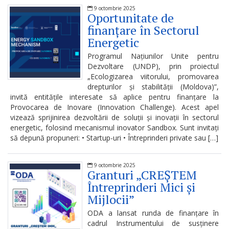
de
9 octombrie 2025
Oportunitate de
conduită
finanțare în Sectorul
etică
Energetic
a
Programul Națiunilor Unite pentru
Dezvoltare (UNDP), prin proiectul
funcționarilor
„Ecologizarea viitorului, promovarea
drepturilor și stabilității (Moldova)”,
publici
invită entitățile interesate să aplice pentru finanțare la
Provocarea de Inovare (Innovation Challenge). Acest apel
Linia
vizează sprijinirea dezvoltării de soluții și inovații în sectorul
energetic, folosind mecanismul inovator Sandbox. Sunt invitați
instituțională
să depună propuneri: • Startup-uri • Întreprinderi private sau […]
pentru
informare
9 octombrie 2025
Granturi „CREȘTEM
Întreprinderi Mici și
Transparență
Mijlocii”
decizională
ODA a lansat runda de finanțare în
cadrul Instrumentului de susținere