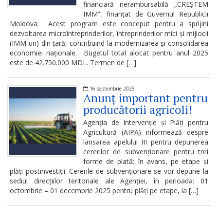
financiară nerambursabilă „CREȘTEM
Dispozițiile
IMM”, finanțat de Guvernul Republicii
președintelui
Moldova. Acest program este conceput pentru a sprijini
dezvoltarea microîntreprinderilor, întreprinderilor mici și mijlocii
(IMM-uri) din țară, contribuind la modernizarea și consolidarea
Consultări
economiei naționale. Bugetul total alocat pentru anul 2025
este de 42.750.000 MDL. Termen de […]
publice
Inițierea
16 septembrie 2025
Anunț important pentru
elaborării
producătorii agricoli!
proiectelor
Agenția de Intervenție și Plăți pentru
Agricultură (AIPA) informează despre
de
lansarea apelului III pentru depunerea
cererilor de subvenționare pentru trei
decizii
forme de plată: în avans, pe etape și
plăți postinvestiții. Cererile de subvenționare se vor depune la
Sinteza
sediul direcțiilor teritoriale ale Agenției, în perioada: 01
octombrie – 01 decembrie 2025 pentru plăți pe etape, la […]
recomandărilor
la