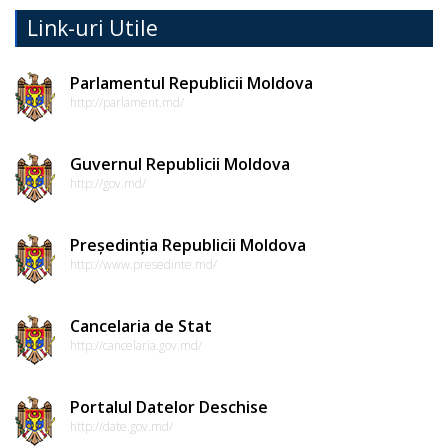
proiectele
Link-uri Utile
de
Parlamentul Republicii Moldova
decizii
http://parlament.md/
Proiecte
Guvernul Republicii Moldova
de
http://gov.md/
decizii
Președinția Republicii Moldova
Deciziile
http://www.presedinte.md/
adoptate
de
Cancelaria de Stat
http://cancelaria.gov.md/
consiliul
raional
Portalul Datelor Deschise
http://date.gov.md/