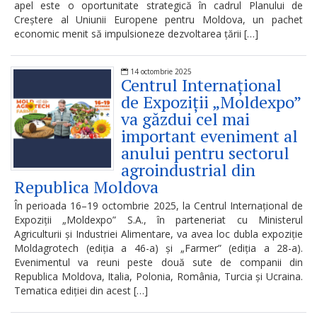
apel este o oportunitate strategică în cadrul Planului de
Creștere al Uniunii Europene pentru Moldova, un pachet
Regulamente
economic menit să impulsioneze dezvoltarea țării […]
Consilierii
14 octombrie 2025
raionali
Centrul Internațional
de Expoziții „Moldexpo”
va găzdui cel mai
Comisiile
important eveniment al
consultative
anului pentru sectorul
de
agroindustrial din
Republica Moldova
specialitate
În perioada 16–19 octombrie 2025, la Centrul Internațional de
ale
Expoziții „Moldexpo” S.A., în parteneriat cu Ministerul
Agriculturii și Industriei Alimentare, va avea loc dubla expoziție
consiliului
Moldagrotech (ediția a 46-a) și „Farmer” (ediția a 28-a).
raional
Evenimentul va reuni peste două sute de companii din
Republica Moldova, Italia, Polonia, România, Turcia și Ucraina.
Tematica ediției din acest […]
Codul