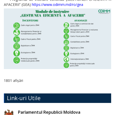
Serviciul
AFACERII” (GEA)
https://www.odimm.md/ro/gea
Arhivă
Serviciul
Juridic
Serviciul
Audit
Declarații
de
1801 afișări
avere
și
Link-uri Utile
interese
personale
Parlamentul Republicii Moldova