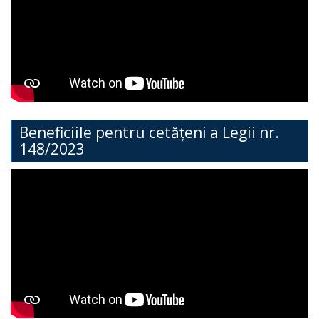
Direcția
Învățământ
General
Cimișlia
Direcția
Beneficiile pentru cetățeni a Legii nr.
148/2023
Economie,
Agricultură,
Investiții
și
Turism
Direcția
Dezvoltare