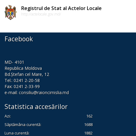
de
Registrul de Stat al Actelor Locale
conduită
http://actelocale.gov.md/
etică
a
Facebook
funcționarilor
publici
MD- 4101
Linia
Republica Moldova
Bd.Ștefan cel Mare, 12
instituțională
Tel.: 0241 2-20-58
Fax: 0241 2-33-99
pentru
e-mail:
consiliu@raioncimislia.md
informare
Statistica accesărilor
Transparență
Azi:
162
decizională
Săptămâna curentă:
1688
Luna curentă:
1882