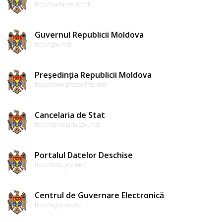
http://parlament.md/
Regulamente
Guvernul Republicii Moldova
Consilierii
http://gov.md/
raionali
Președinția Republicii Moldova
Comisiile
http://www.presedinte.md/
consultative
Cancelaria de Stat
de
http://cancelaria.gov.md/
specialitate
ale
Portalul Datelor Deschise
http://date.gov.md/
consiliului
raional
Centrul de Guvernare Electronică
http://egov.md/ro
Codul