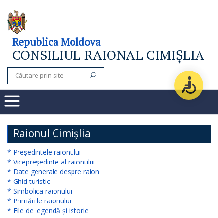
Consiliul
Republica Moldova
CONSILIUL RAIONAL CIMIȘLIA
raional
Noutăți
Organigrama
Subdiviziuni
Raionul Cimișlia
Secretarul
* Președintele raionului
* Vicepreședinte al raionului
consiliului
* Date generale despre raion
* Ghid turistic
raional
* Simbolica raionului
* Primăriile raionului
Aparatul
* File de legendă și istorie