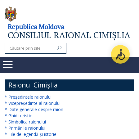
Consiliul
Republica Moldova
CONSILIUL RAIONAL CIMIȘLIA
raional
Noutăți
Organigrama
Subdiviziuni
Raionul Cimișlia
Secretarul
* Președintele raionului
* Vicepreședinte al raionului
consiliului
* Date generale despre raion
* Ghid turistic
raional
* Simbolica raionului
* Primăriile raionului
Aparatul
* File de legendă și istorie