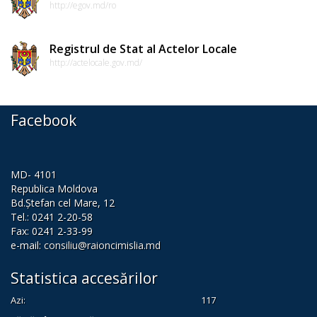
de
http://egov.md/ro
conduită
Registrul de Stat al Actelor Locale
etică
http://actelocale.gov.md/
a
funcționarilor
Facebook
publici
Linia
MD- 4101
instituțională
Republica Moldova
Bd.Ștefan cel Mare, 12
pentru
Tel.: 0241 2-20-58
informare
Fax: 0241 2-33-99
e-mail:
consiliu@raioncimislia.md
Transparență
Statistica accesărilor
decizională
Azi:
117