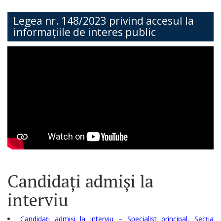
Teritorială
Legea nr. 148/2023 privind accesul la
informațiile de interes public
Secția
Administrație
Publică
Secția
Contabilitate
Serviciul
Arhitectură,
Urbanism
Candidați admiși la
și
interviu
Cadastru
Candidați admiși la interviu – Specialist principal, Secția