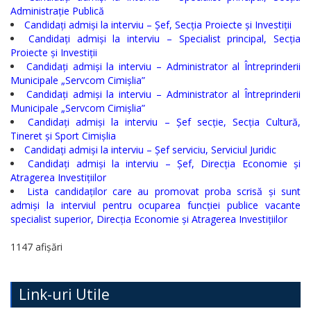
Serviciul
Administrație Publică
Candidați admiși la interviu – Șef, Secția Proiecte și Investiții
Arhivă
Candidați admiși la interviu – Specialist principal, Secția
Proiecte și Investiții
Serviciul
Candidați admiși la interviu – Administrator al Întreprinderii
Municipale „Servcom Cimișlia”
Juridic
Candidați admiși la interviu – Administrator al Întreprinderii
Municipale „Servcom Cimișlia”
Serviciul
Candidați admiși la interviu – Șef secție, Secția Cultură,
Tineret și Sport Cimișlia
Audit
Candidați admiși la interviu – Șef serviciu, Serviciul Juridic
Candidați admiși la interviu – Șef, Direcția Economie și
Atragerea Investițiilor
Declarații
Lista candidaților care au promovat proba scrisă și sunt
de
admiși la interviul pentru ocuparea funcției publice vacante
specialist superior, Direcția Economie și Atragerea Investițiilor
avere
1147 afișări
și
interese
Link-uri Utile
personale