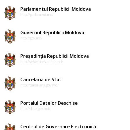
Regulamente
Parlamentul Republicii Moldova
http://parlament.md/
Consilierii
Guvernul Republicii Moldova
raionali
http://gov.md/
Comisiile
Președinția Republicii Moldova
consultative
http://www.presedinte.md/
de
specialitate
Cancelaria de Stat
http://cancelaria.gov.md/
ale
consiliului
Portalul Datelor Deschise
raional
http://date.gov.md/
Codul
Centrul de Guvernare Electronică