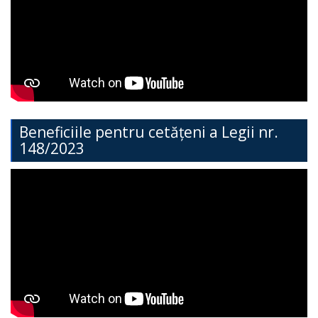
Direcția
Învățământ
General
Cimișlia
Direcția
Beneficiile pentru cetățeni a Legii nr.
148/2023
Economie,
Agricultură,
Investiții
și
Turism
Direcția
Dezvoltare