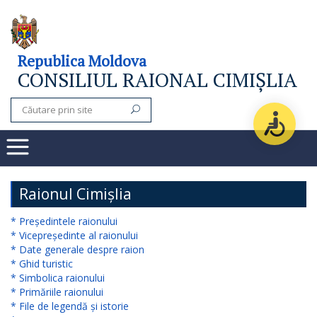
Consiliul
Republica Moldova
CONSILIUL RAIONAL CIMIȘLIA
raional
Noutăți
Organigrama
Subdiviziuni
Raionul Cimișlia
Secretarul
* Președintele raionului
* Vicepreședinte al raionului
consiliului
* Date generale despre raion
* Ghid turistic
raional
* Simbolica raionului
* Primăriile raionului
Aparatul
* File de legendă și istorie