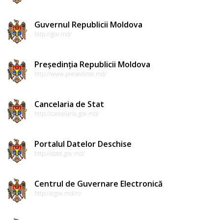
Regulamente
Guvernul Republicii Moldova
http://gov.md/
Consilierii
raionali
Președinția Republicii Moldova
http://www.presedinte.md/
Comisiile
consultative
Cancelaria de Stat
de
http://cancelaria.gov.md/
specialitate
Portalul Datelor Deschise
ale
http://date.gov.md/
consiliului
raional
Centrul de Guvernare Electronică
http://egov.md/ro
Codul