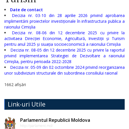
Serviciul
Date de contact
Arhivă
Decizia nr. 03-10 din 28 aprilie 2026 privind aprobarea
implimentării proiectelor investiționale în infrastructura publica a
Serviciul
raionului Cimișlia
Decizia nr. 08-06 din 12 decembrie 2025 cu privire la
Juridic
activitaea Direcției Economie, Agricultură, Investiții și Turism
pentru anul 2025 și siuația socioeconomică a raionului Cimișlia
Serviciul
Decizia nr. 08-05 din 12 decembrie 2025 cu privire la raportul
privind implementarea Strategiei de Dezvoltare a raionului
Audit
Cimișlia, pentru perioada 2022-2028
Decizia nr. 05-09 din 02 octombrie 2024 privind reorganizarea
unor subdiviziuni structurale din subordinea consiliului raional
Declarații
de
1662 afișări
avere
Link-uri Utile
și
interese
Parlamentul Republicii Moldova
personale
http://parlament.md/