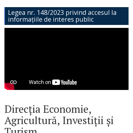
Teritorială
Legea nr. 148/2023 privind accesul la
informațiile de interes public
Secția
Administrație
Publică
Secția
Contabilitate
Serviciul
Arhitectură,
Urbanism
Direcția Economie,
și
Agricultură, Investiții și
Cadastru
Turism