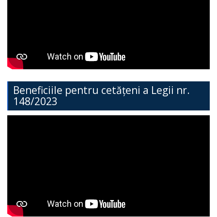
Direcția
Învățământ
General
Cimișlia
Direcția
Beneficiile pentru cetățeni a Legii nr.
148/2023
Economie,
Agricultură,
Investiții
și
Turism
Direcția
Dezvoltare