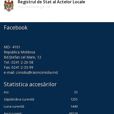
de
Registrul de Stat al Actelor Locale
http://actelocale.gov.md/
conduită
etică
Facebook
a
funcționarilor
publici
MD- 4101
Republica Moldova
Linia
Bd.Ștefan cel Mare, 12
Tel.: 0241 2-20-58
instituțională
Fax: 0241 2-33-99
e-mail:
consiliu@raioncimislia.md
pentru
informare
Statistica accesărilor
Azi:
33
Transparență
Săptămâna curentă:
1255
decizională
Luna curentă:
1449
Anul curent:
49219