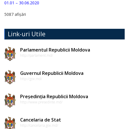
01.01 – 30.06.2020
Regulamente
5087 afișări
Consilierii
raionali
Link-uri Utile
Comisiile
Parlamentul Republicii Moldova
http://parlament.md/
consultative
de
Guvernul Republicii Moldova
specialitate
http://gov.md/
ale
consiliului
Președinția Republicii Moldova
http://www.presedinte.md/
raional
Cancelaria de Stat
Codul
http://cancelaria.gov.md/