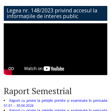
Teritorială
Legea nr. 148/2023 privind accesul la
informațiile de interes public
Secția
Administrație
Publică
Secția
Contabilitate
Serviciul
Arhitectură,
Urbanism
Raport Semestrial
și
Cadastru
Raport cu privire la petițiile primite și examinate în perioada
01.01 – 30.06.2026
Raport cu privire la petițiile primite și examinate în perioada