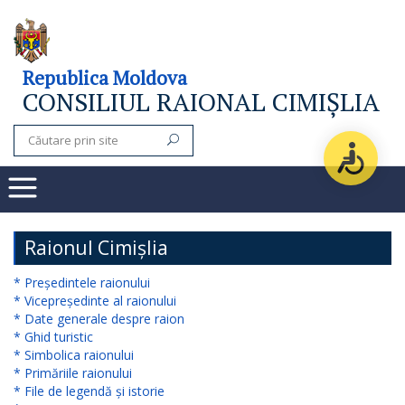
Consiliul
Republica Moldova
CONSILIUL RAIONAL CIMIȘLIA
raional
Noutăți
Organigrama
Subdiviziuni
Raionul Cimișlia
Secretarul
* Președintele raionului
* Vicepreședinte al raionului
consiliului
* Date generale despre raion
* Ghid turistic
raional
* Simbolica raionului
* Primăriile raionului
Aparatul
* File de legendă și istorie