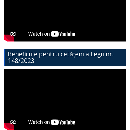
Direcția
Învățământ
General
Cimișlia
Direcția
Beneficiile pentru cetățeni a Legii nr.
148/2023
Economie,
Agricultură,
Investiții
și
Turism
Direcția
Dezvoltare