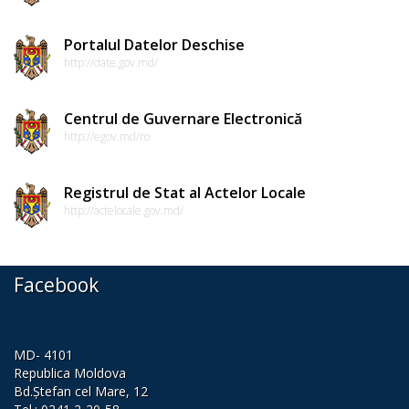
de
conduită
Portalul Datelor Deschise
http://date.gov.md/
etică
a
Centrul de Guvernare Electronică
funcționarilor
http://egov.md/ro
publici
Registrul de Stat al Actelor Locale
Linia
http://actelocale.gov.md/
instituțională
pentru
Facebook
informare
Transparență
MD- 4101
Republica Moldova
decizională
Bd.Ștefan cel Mare, 12