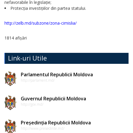
nefavorabile în legislație;
Protecția investițiilor din partea statului.
Regulamente
http://zelb.md/subzone/zona-cimislia/
Consilierii
raionali
1814 afișări
Comisiile
Link-uri Utile
consultative
de
Parlamentul Republicii Moldova
specialitate
http://parlament.md/
ale
Guvernul Republicii Moldova
consiliului
http://gov.md/
raional
Președinția Republicii Moldova
Codul
http://www.presedinte.md/