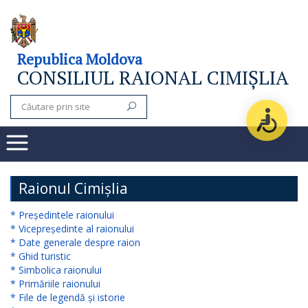
Consiliul
Republica Moldova
CONSILIUL RAIONAL CIMIȘLIA
raional
Noutăți
Organigrama
Subdiviziuni
Raionul Cimișlia
Secretarul
* Președintele raionului
* Vicepreședinte al raionului
consiliului
* Date generale despre raion
* Ghid turistic
raional
* Simbolica raionului
* Primăriile raionului
Aparatul
* File de legendă și istorie