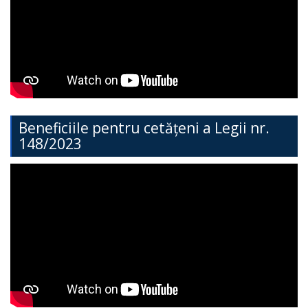
Direcția
Învățământ
General
Cimișlia
Direcția
Beneficiile pentru cetățeni a Legii nr.
148/2023
Economie,
Agricultură,
Investiții
și
Turism
Direcția
Dezvoltare