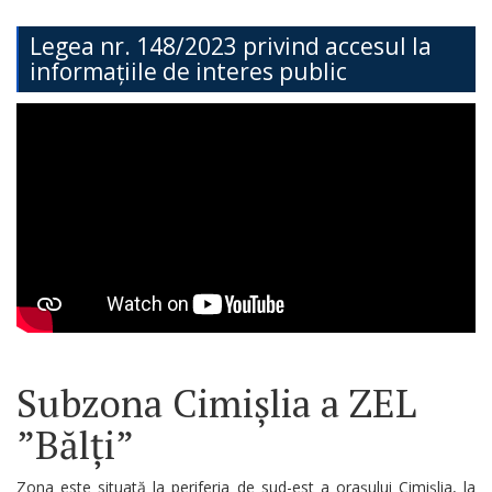
Teritorială
Legea nr. 148/2023 privind accesul la
informațiile de interes public
Secția
Administrație
Publică
Secția
Contabilitate
Serviciul
Arhitectură,
Urbanism
Subzona Cimișlia a ZEL
și
”Bălți”
Cadastru
Zona este situată la periferia de sud-est a orașului Cimișlia, la