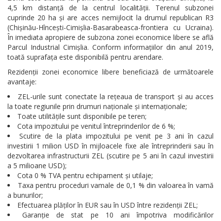
Serviciul
4,5 km distanță de la centrul localității. Terenul subzonei
cuprinde 20 ha și are acces nemijlocit la drumul republican R3
Arhivă
(Chișinău-Hîncești-Cimișlia-Basarabeasca-frontiera cu Ucraina).
În imediata apropiere de subzona zonei economice libere se află
Serviciul
Parcul Industrial Cimișlia. Conform informațiilor din anul 2019,
toată suprafața este disponibilă pentru arendare.
Juridic
Rezidenții zonei economice libere beneficiază de următoarele
avantaje:
Serviciul
ZEL-urile sunt conectate la rețeaua de transport și au acces
Audit
la toate regiunile prin drumuri naționale și internaționale;
Toate utilitățile sunt disponibile pe teren;
Cota impozitului pe venitul întreprinderilor de 6 %;
Declarații
Scutire de la plata impozitului pe venit pe 3 ani în cazul
de
investirii 1 milion USD în mijloacele fixe ale întreprinderii sau în
dezvoltarea infrastructurii ZEL (scutire pe 5 ani în cazul investirii
avere
a 5 milioane USD);
Cota 0 % TVA pentru echipament și utilaje;
și
Taxa pentru proceduri vamale de 0,1 % din valoarea în vamă
interese
a bunurilor;
Efectuarea plăților în EUR sau în USD între rezidenții ZEL;
personale
Garanție de stat pe 10 ani împotriva modificărilor