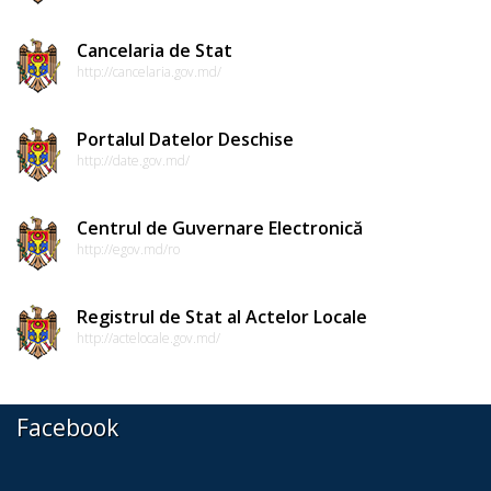
de
conduită
Cancelaria de Stat
http://cancelaria.gov.md/
etică
a
Portalul Datelor Deschise
funcționarilor
http://date.gov.md/
publici
Centrul de Guvernare Electronică
Linia
http://egov.md/ro
instituțională
Registrul de Stat al Actelor Locale
pentru
http://actelocale.gov.md/
informare
Transparență
Facebook
decizională