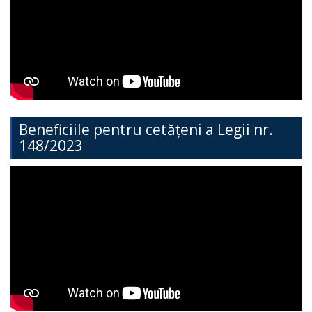
Direcția
Învățământ
General
Cimișlia
Direcția
Beneficiile pentru cetățeni a Legii nr.
148/2023
Economie,
Agricultură,
Investiții
și
Turism
Direcția
Dezvoltare