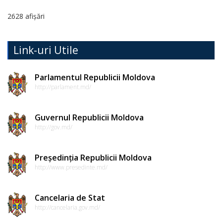
Dispozițiile
2628 afișări
președintelui
Consultări
Link-uri Utile
publice
Parlamentul Republicii Moldova
http://parlament.md/
Inițierea
elaborării
Guvernul Republicii Moldova
proiectelor
http://gov.md/
de
decizii
Președinția Republicii Moldova
http://www.presedinte.md/
Sinteza
Cancelaria de Stat
recomandărilor
http://cancelaria.gov.md/
la