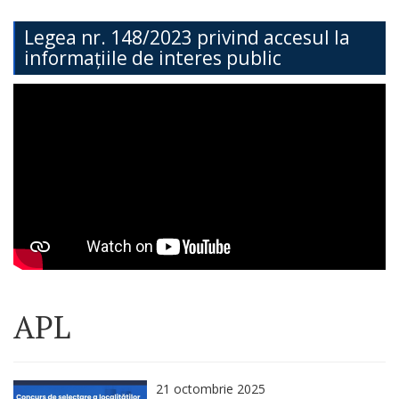
Teritorială
Legea nr. 148/2023 privind accesul la
informațiile de interes public
Secția
Administrație
Publică
Secția
Contabilitate
Serviciul
Arhitectură,
Urbanism
APL
și
Cadastru
21 octombrie 2025