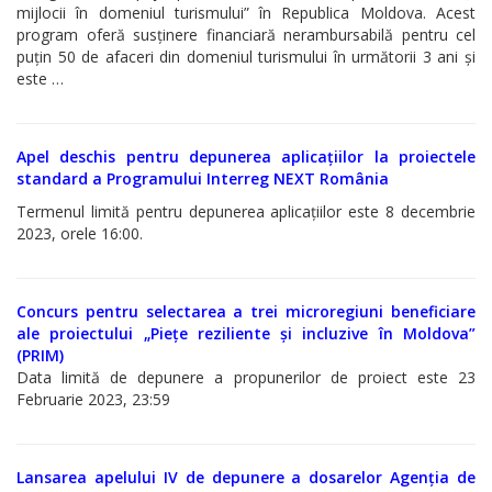
mijlocii în domeniul turismului” în Republica Moldova. Acest
Regulamente
program oferă susținere financiară nerambursabilă pentru cel
puțin 50 de afaceri din domeniul turismului în următorii 3 ani și
este …
Consilierii
raionali
Apel deschis pentru depunerea aplicațiilor la proiectele
standard a Programului Interreg NEXT România
Comisiile
Termenul limită pentru depunerea aplicațiilor este 8 decembrie
consultative
2023, orele 16:00.
de
specialitate
Concurs pentru selectarea a trei microregiuni beneficiare
ale
ale proiectului „Piețe reziliente și incluzive în Moldova”
(PRIM)
consiliului
Data limită de depunere a propunerilor de proiect este 23
Februarie 2023, 23:59
raional
Codul
Lansarea apelului IV de depunere a dosarelor Agenția de