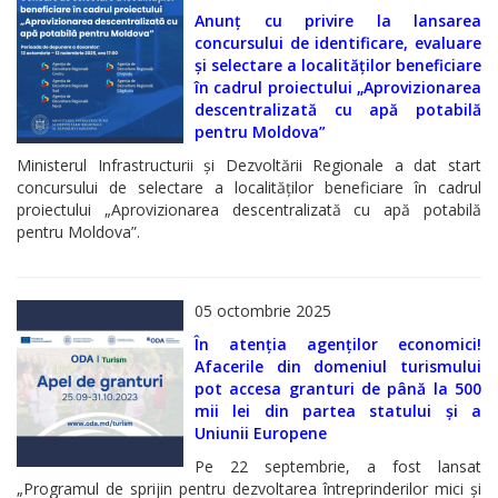
Serviciul
Anunț cu privire la lansarea
concursului de identificare, evaluare
Arhivă
și selectare a localităților beneficiare
în cadrul proiectului „Aprovizionarea
Serviciul
descentralizată cu apă potabilă
pentru Moldova”
Juridic
Ministerul Infrastructurii și Dezvoltării Regionale a dat start
concursului de selectare a localităților beneficiare în cadrul
Serviciul
proiectului „Aprovizionarea descentralizată cu apă potabilă
Audit
pentru Moldova”.
Declarații
05 octombrie 2025
de
În atenția agenților economici!
avere
Afacerile din domeniul turismului
pot accesa granturi de până la 500
și
mii lei din partea statului și a
Uniunii Europene
interese
Pe 22 septembrie, a fost lansat
personale
„Programul de sprijin pentru dezvoltarea întreprinderilor mici și