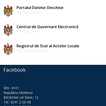
proiectele
Portalul Datelor Deschise
http://date.gov.md/
de
decizii
Centrul de Guvernare Electronică
http://egov.md/ro
Proiecte
de
Registrul de Stat al Actelor Locale
decizii
http://actelocale.gov.md/
Deciziile
adoptate
Facebook
de
consiliul
MD- 4101
raional
Republica Moldova
Bd.Ștefan cel Mare, 12
Tel.: 0241 2-20-58