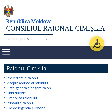
Consiliul
Republica Moldova
CONSILIUL RAIONAL CIMIȘLIA
raional
Noutăți
Organigrama
Subdiviziuni
Raionul Cimișlia
Secretarul
* Președintele raionului
* Vicepreședinte al raionului
consiliului
* Date generale despre raion
* Ghid turistic
raional
* Simbolica raionului
* Primăriile raionului
Aparatul
* File de legendă și istorie