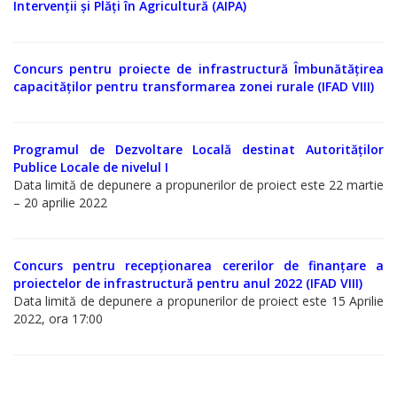
de
Intervenții și Plăți în Agricultură (AIPA)
conduită
etică
Concurs pentru proiecte de infrastructură Îmbunătățirea
capacităților pentru transformarea zonei rurale (IFAD VIII)
a
funcționarilor
Programul de Dezvoltare Locală destinat Autorităților
publici
Publice Locale de nivelul I
Data limită de depunere a propunerilor de proiect este 22 martie
Linia
– 20 aprilie 2022
instituțională
pentru
Concurs pentru recepționarea cererilor de finanțare a
proiectelor de infrastructură pentru anul 2022 (IFAD VIII)
informare
Data limită de depunere a propunerilor de proiect este 15 Aprilie
2022, ora 17:00
Transparență
decizională