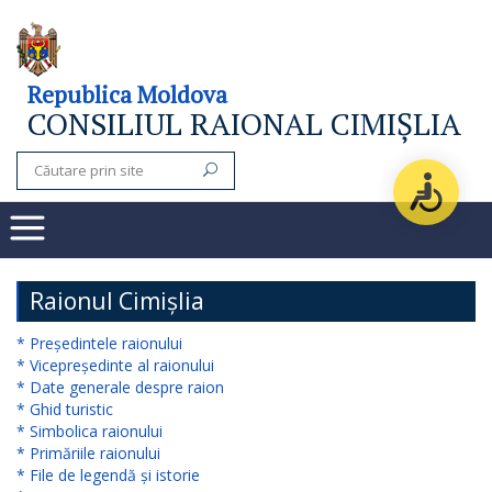
Consiliul
Republica Moldova
CONSILIUL RAIONAL CIMIȘLIA
raional
Noutăți
Organigrama
Subdiviziuni
Raionul Cimișlia
Secretarul
* Președintele raionului
* Vicepreședinte al raionului
consiliului
* Date generale despre raion
* Ghid turistic
raional
* Simbolica raionului
* Primăriile raionului
Aparatul
* File de legendă și istorie