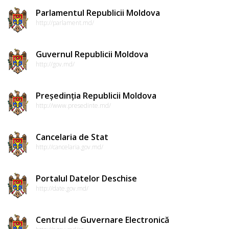
de
Parlamentul Republicii Moldova
conduită
http://parlament.md/
etică
Guvernul Republicii Moldova
a
http://gov.md/
funcționarilor
publici
Președinția Republicii Moldova
http://www.presedinte.md/
Linia
instituțională
Cancelaria de Stat
http://cancelaria.gov.md/
pentru
informare
Portalul Datelor Deschise
http://date.gov.md/
Transparență
decizională
Centrul de Guvernare Electronică