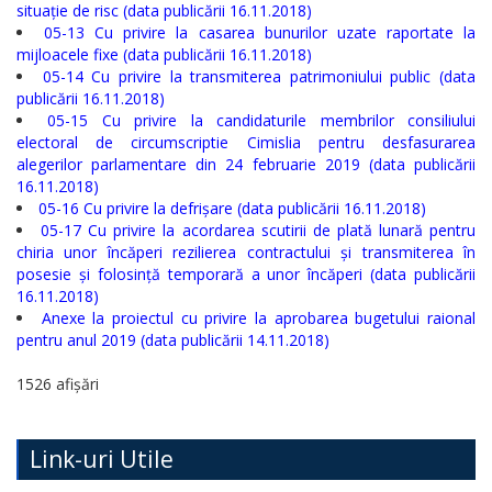
situație de risc (data publicării 16.11.2018)
Regulamente
05-13 Cu privire la casarea bunurilor uzate raportate la
mijloacele fixe (data publicării 16.11.2018)
05-14 Cu privire la transmiterea patrimoniului public (data
Consilierii
publicării 16.11.2018)
05-15 Cu privire la candidaturile membrilor consiliului
raionali
electoral de circumscriptie Cimislia pentru desfasurarea
alegerilor parlamentare din 24 februarie 2019 (data publicării
Comisiile
16.11.2018)
05-16 Cu privire la defrișare (data publicării 16.11.2018)
consultative
05-17 Cu privire la acordarea scutirii de plată lunară pentru
chiria unor încăperi rezilierea contractului și transmiterea în
de
posesie și folosință temporară a unor încăperi (data publicării
specialitate
16.11.2018)
Anexe la proiectul cu privire la aprobarea bugetului raional
ale
pentru anul 2019 (data publicării 14.11.2018)
consiliului
1526 afișări
raional
Link-uri Utile
Codul