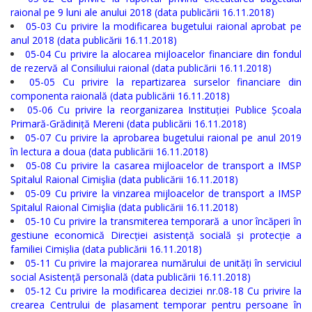
Serviciul
raional pe 9 luni ale anului 2018 (data publicării 16.11.2018)
05-03 Cu privire la modificarea bugetului raional aprobat pe
Arhivă
anul 2018 (data publicării 16.11.2018)
05-04 Cu privire la alocarea mijloacelor financiare din fondul
Serviciul
de rezervă al Consiliului raional (data publicării 16.11.2018)
05-05 Cu privire la repartizarea surselor financiare din
Juridic
componenta raională (data publicării 16.11.2018)
05-06 Cu privire la reorganizarea Instituției Publice Școala
Serviciul
Primară-Grădiniță Mereni (data publicării 16.11.2018)
05-07 Cu privire la aprobarea bugetului raional pe anul 2019
Audit
în lectura a doua (data publicării 16.11.2018)
05-08 Cu privire la casarea mijloacelor de transport a IMSP
Declarații
Spitalul Raional Cimişlia (data publicării 16.11.2018)
05-09 Cu privire la vinzarea mijloacelor de transport a IMSP
de
Spitalul Raional Cimişlia (data publicării 16.11.2018)
05-10 Cu privire la transmiterea temporară a unor încăperi în
avere
gestiune economică Direcției asistență socială și protecție a
familiei Cimișlia (data publicării 16.11.2018)
și
05-11 Cu privire la majorarea numărului de unități în serviciul
interese
social Asistență personală (data publicării 16.11.2018)
05-12 Cu privire la modificarea deciziei nr.08-18 Cu privire la
personale
crearea Centrului de plasament temporar pentru persoane în