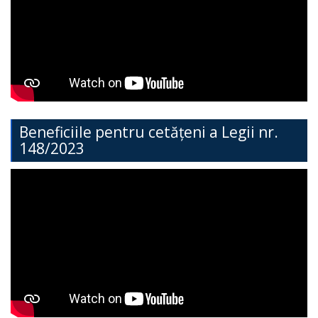
Direcția
Învățământ
General
Cimișlia
Direcția
Beneficiile pentru cetățeni a Legii nr.
148/2023
Economie,
Agricultură,
Investiții
și
Turism
Direcția
Dezvoltare