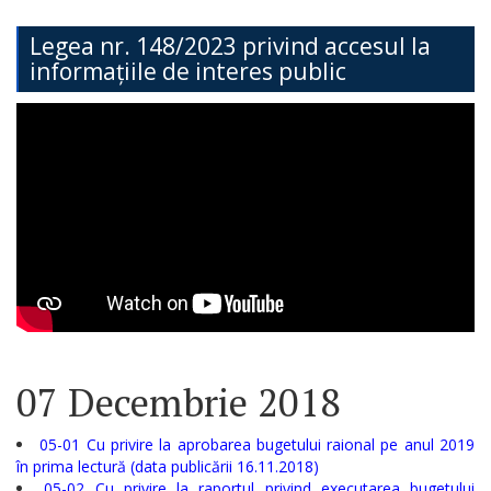
Teritorială
Legea nr. 148/2023 privind accesul la
informațiile de interes public
Secția
Administrație
Publică
Secția
Contabilitate
Serviciul
Arhitectură,
Urbanism
07 Decembrie 2018
și
Cadastru
05-01 Cu privire la aprobarea bugetului raional pe anul 2019
în prima lectură (data publicării 16.11.2018)
05-02 Cu privire la raportul privind executarea bugetului