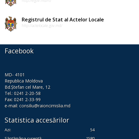
http://egov.md/ro
Dispozițiile
președintelui
Registrul de Stat al Actelor Locale
http://actelocale.gov.md/
Consultări
publice
Facebook
Inițierea
elaborării
MD- 4101
proiectelor
Republica Moldova
Bd.Ștefan cel Mare, 12
de
Tel.: 0241 2-20-58
decizii
Fax: 0241 2-33-99
e-mail:
consiliu@raioncimislia.md
Sinteza
Statistica accesărilor
recomandărilor
Azi:
54
la
Săptămâna curentă:
1580