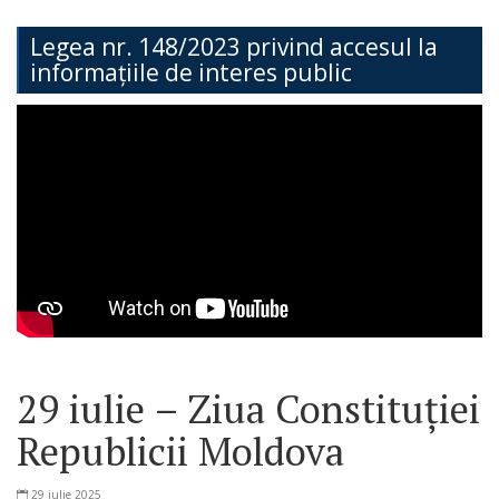
Teritorială
Legea nr. 148/2023 privind accesul la
informațiile de interes public
Secția
Administrație
Publică
Secția
Contabilitate
Serviciul
Arhitectură,
Urbanism
29 iulie – Ziua Constituției
și
Republicii Moldova
Cadastru
29 iulie 2025