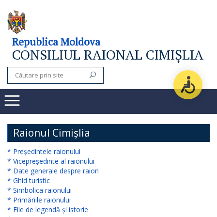
Consiliul
Republica Moldova
CONSILIUL RAIONAL CIMIȘLIA
raional
Noutăți
Organigrama
Subdiviziuni
Raionul Cimișlia
Secretarul
* Președintele raionului
* Vicepreședinte al raionului
consiliului
* Date generale despre raion
* Ghid turistic
raional
* Simbolica raionului
* Primăriile raionului
Aparatul
* File de legendă și istorie