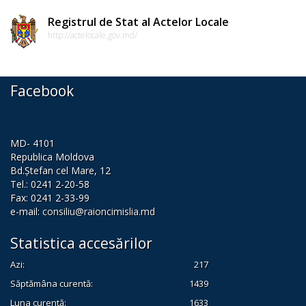
Dispozițiile
Registrul de Stat al Actelor Locale
președintelui
http://actelocale.gov.md/
Consultări
Facebook
publice
Inițierea
MD- 4101
elaborării
Republica Moldova
proiectelor
Bd.Ștefan cel Mare, 12
Tel.: 0241 2-20-58
de
Fax: 0241 2-33-99
e-mail:
consiliu@raioncimislia.md
decizii
Statistica accesărilor
Sinteza
Azi:
217
recomandărilor
Săptămâna curentă:
1439
la
Luna curentă:
1633