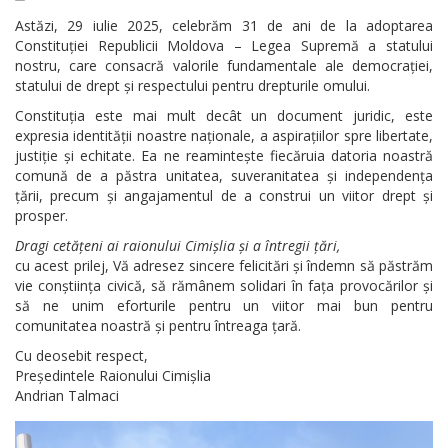
Serviciul
Astăzi, 29 iulie 2025, celebrăm 31 de ani de la adoptarea
Arhivă
Constituției Republicii Moldova – Legea Supremă a statului
nostru, care consacră valorile fundamentale ale democrației,
statului de drept și respectului pentru drepturile omului.
Serviciul
Constituția este mai mult decât un document juridic, este
Juridic
expresia identității noastre naționale, a aspirațiilor spre libertate,
justiție și echitate. Ea ne reamintește fiecăruia datoria noastră
Serviciul
comună de a păstra unitatea, suveranitatea și independența
țării, precum și angajamentul de a construi un viitor drept și
Audit
prosper.
Dragi cetățeni ai raionului Cimișlia și a întregii țări,
Declarații
cu acest prilej, Vă adresez sincere felicitări și îndemn să păstrăm
vie conștiința civică, să rămânem solidari în fața provocărilor și
de
să ne unim eforturile pentru un viitor mai bun pentru
avere
comunitatea noastră și pentru întreaga țară.
Cu deosebit respect,
și
Președintele Raionului Cimișlia
interese
Andrian Talmaci
personale