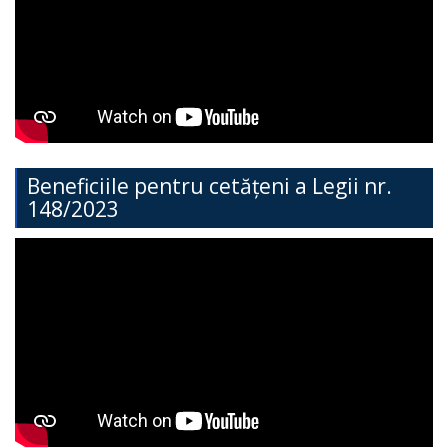
Direcția
Învățământ
General
Cimișlia
Direcția
Beneficiile pentru cetățeni a Legii nr.
148/2023
Economie,
Agricultură,
Investiții
și
Turism
Direcția
Dezvoltare