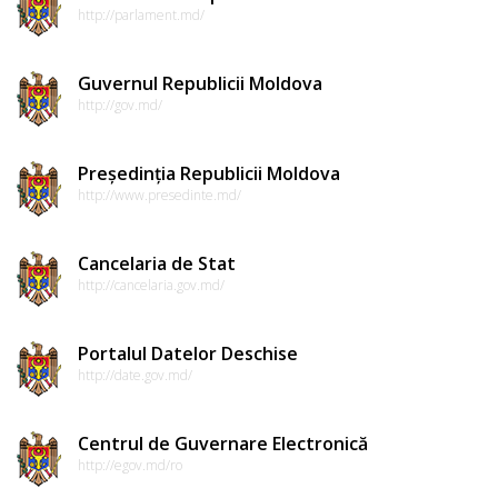
de
http://parlament.md/
conduită
etică
Guvernul Republicii Moldova
http://gov.md/
a
funcționarilor
Președinția Republicii Moldova
publici
http://www.presedinte.md/
Linia
Cancelaria de Stat
http://cancelaria.gov.md/
instituțională
pentru
Portalul Datelor Deschise
informare
http://date.gov.md/
Transparență
Centrul de Guvernare Electronică
decizională
http://egov.md/ro