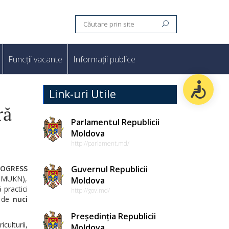
Funcții vacante
Informații publice
Link-uri Utile
ră
Parlamentul Republicii
Moldova
http://parlament.md/
ROGRESS
Guvernul Republicii
 BMUKN),
Moldova
 practici
http://gov.md/
r de
nuci
Președinția Republicii
culturii,
Moldova