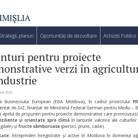
IMIȘLIA
Strategii, planuri
Oportunități de dezvoltare
Achiziții Publice
nturi pentru proiecte
onstrative verzi în agricultu
industrie
rie 2025
ia Businessului European (EBA Moldova), în cadrul proiectului
P
entat de GIZ, finanțat de Ministerul Federal German pentru Mediu –
 apelul de propuneri pentru proiecte demonstrative care promovează
reziliente și orientate spre climă
în lanțurile valorice ale culturilo
igdale) și
fructe sâmburoase
(piersici, prune, caise).
itate:
întreprinderi înregistrate și active în Moldova în domeniul agri