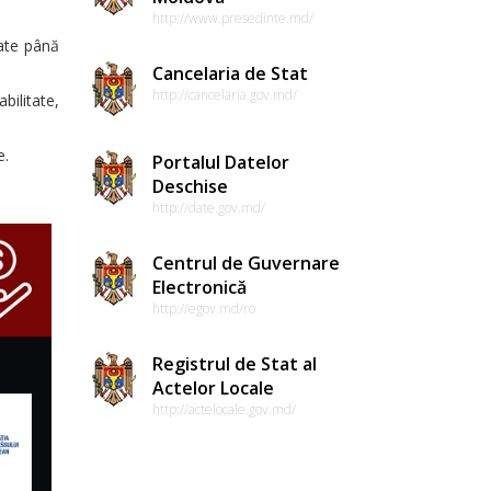
http://www.presedinte.md/
ate până
Cancelaria de Stat
http://cancelaria.gov.md/
bilitate,
e.
Portalul Datelor
Deschise
http://date.gov.md/
Centrul de Guvernare
Electronică
http://egov.md/ro
Registrul de Stat al
Actelor Locale
http://actelocale.gov.md/