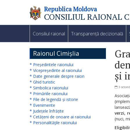
Republica Moldova
CONSILIUL RAIONAL C
Consiliul
raional
Consiliul raional
Transparență decizională
Noutăți
Gra
Raionul Cimișlia
dem
Organigrama
* Președintele raionului
* Vicepreședinte al raionului
și 
Subdiviziuni
* Date generale despre raion
* Ghid turistic
* Simbolica raionului
3 octomb
Secretarul
* Primăriile raionului
Asociaț
* File de legendă și istorie
consiliului
(implem
* Evenimente
lansează
raional
* Județele înfrățite
verzi, 
* Cetățeni de onoare ai raionului
(nuci, m
* Personalităţile raionului
Aparatul
Eligibil