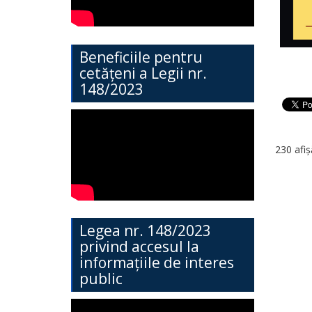
Direcția
Învățământ
Beneficiile pentru
General
cetățeni a Legii nr.
148/2023
Cimișlia
Direcția
Economie,
230 afiș
Agricultură,
Investiții
și
Legea nr. 148/2023
Turism
privind accesul la
informațiile de interes
public
Direcția
Dezvoltare