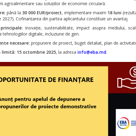
ii agroalimentare sau soluțiilor de economie circulară.
re:
până la
30 000 EUR/proiect
, implementare maxim
18 luni
(rezult
e 2027). Cofinanțarea din partea aplicantului constituie un avantaj.
 principale:
inovație, sustenabilitate, impact asupra mediului, scala
a tehnologiilor digitale, incluziune de gen.
nte necesare:
propunere de proiect, buget detaliat, plan de activitat
limită:
15 octombrie 2025
, la adresa
info@eba.md
.