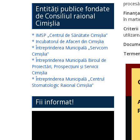
procesăr
președintelui
Entități publice fondate
Finanța
de Consiliul raional
raionului
în marti
Cimișlia
Cimișlia
Criterii
utilizare
* IMSP „Centrul de Sănătate Cimișlia”
* Incubatorul de Afaceri din Cimișlia
Direcția
Docume
* Întreprinderea Municipală „Servcom
Finanțe
Termen 
Cimișlia”
* Întreprinderea Municipală Biroul de
Cimișlia
Proiectări, Prospecțiuni și Servicii
Cimișlia
Secția
* Întreprinderea Municipală „Centrul
Stomatologic Raional Cimișlia”
Cultură,
Tineret
Fii informat!
și
Sport
Cimișlia