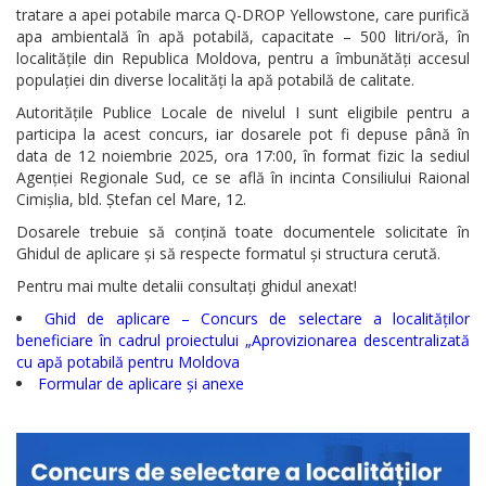
tratare a apei potabile marca Q-DROP Yellowstone, care purifică
Regulamente
apa ambientală în apă potabilă, capacitate – 500 litri/oră, în
localitățile din Republica Moldova, pentru a îmbunătăți accesul
populației din diverse localități la apă potabilă de calitate.
Consilierii
Autoritățile Publice Locale de nivelul I sunt eligibile pentru a
raionali
participa la acest concurs, iar dosarele pot fi depuse până în
data de 12 noiembrie 2025, ora 17:00, în format fizic la sediul
Comisiile
Agenției Regionale Sud, ce se află în incinta Consiliului Raional
Cimișlia, bld. Ștefan cel Mare, 12.
consultative
Dosarele trebuie să conțină toate documentele solicitate în
de
Ghidul de aplicare și să respecte formatul și structura cerută.
Pentru mai multe detalii consultați ghidul anexat!
specialitate
Ghid de aplicare – Concurs de selectare a localităților
ale
beneficiare în cadrul proiectului „Aprovizionarea descentralizată
consiliului
cu apă potabilă pentru Moldova
Formular de aplicare și anexe
raional
Codul