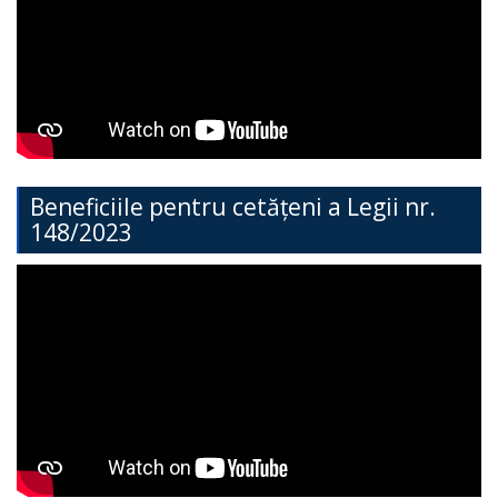
Direcția
Învățământ
General
Cimișlia
Direcția
Beneficiile pentru cetățeni a Legii nr.
148/2023
Economie,
Agricultură,
Investiții
și
Turism
Direcția
Dezvoltare