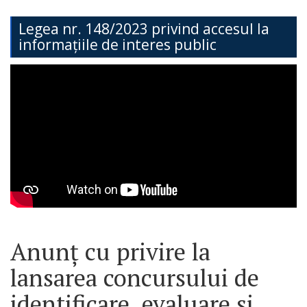
Teritorială
Legea nr. 148/2023 privind accesul la
informațiile de interes public
Secția
Administrație
Publică
Secția
Contabilitate
Serviciul
Arhitectură,
Urbanism
Anunț cu privire la
și
lansarea concursului de
Cadastru
identificare, evaluare și