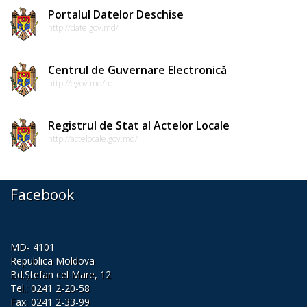
Portalul Datelor Deschise
proiectele
http://date.gov.md/
de
decizii
Centrul de Guvernare Electronică
http://egov.md/ro
Proiecte
de
Registrul de Stat al Actelor Locale
http://actelocale.gov.md/
decizii
Deciziile
Facebook
adoptate
de
consiliul
MD- 4101
Republica Moldova
raional
Bd.Ștefan cel Mare, 12
Tel.: 0241 2-20-58
Fax: 0241 2-33-99