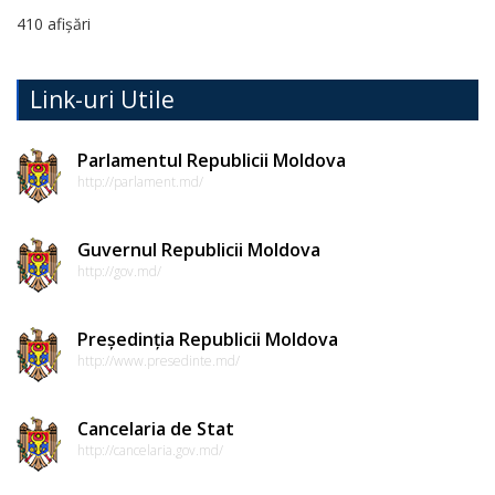
Dispozițiile
410 afișări
președintelui
Link-uri Utile
Consultări
publice
Parlamentul Republicii Moldova
http://parlament.md/
Inițierea
elaborării
Guvernul Republicii Moldova
http://gov.md/
proiectelor
de
Președinția Republicii Moldova
decizii
http://www.presedinte.md/
Sinteza
Cancelaria de Stat
recomandărilor
http://cancelaria.gov.md/
la