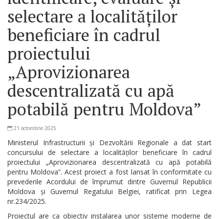
Serviciul
selectare a localităților
Arhivă
beneficiare în cadrul
Serviciul
proiectului
Juridic
„Aprovizionarea
descentralizată cu apă
Serviciul
Audit
potabilă pentru Moldova”
Declarații
21 octombrie 2025
de
Ministerul Infrastructurii și Dezvoltării Regionale a dat start
concursului de selectare a localităților beneficiare în cadrul
avere
proiectului „Aprovizionarea descentralizată cu apă potabilă
pentru Moldova”. Acest proiect a fost lansat în conformitate cu
și
prevederile Acordului de împrumut dintre Guvernul Republicii
Moldova și Guvernul Regatului Belgiei, ratificat prin Legea
interese
nr.234/2025.
personale
Proiectul are ca obiectiv instalarea unor sisteme moderne de