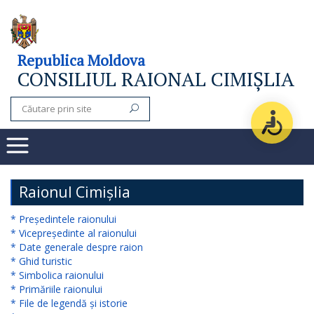
Consiliul
Republica Moldova
CONSILIUL RAIONAL CIMIȘLIA
raional
Noutăți
Organigrama
Subdiviziuni
Raionul Cimișlia
Secretarul
* Președintele raionului
* Vicepreședinte al raionului
consiliului
* Date generale despre raion
* Ghid turistic
raional
* Simbolica raionului
* Primăriile raionului
Aparatul
* File de legendă și istorie