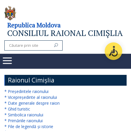
Consiliul
Republica Moldova
CONSILIUL RAIONAL CIMIȘLIA
raional
Noutăți
Organigrama
Subdiviziuni
Raionul Cimișlia
Secretarul
* Președintele raionului
* Vicepreședinte al raionului
consiliului
* Date generale despre raion
* Ghid turistic
raional
* Simbolica raionului
* Primăriile raionului
Aparatul
* File de legendă și istorie