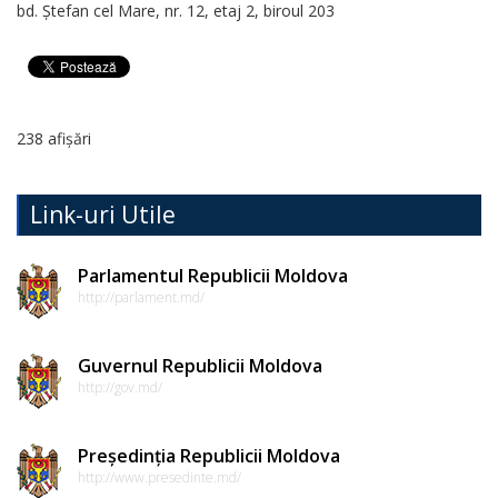
bd. Ștefan cel Mare, nr. 12, etaj 2, biroul 203
Regulamente
Consilierii
raionali
238 afișări
Comisiile
Link-uri Utile
consultative
de
Parlamentul Republicii Moldova
specialitate
http://parlament.md/
ale
Guvernul Republicii Moldova
consiliului
http://gov.md/
raional
Președinția Republicii Moldova
Codul
http://www.presedinte.md/