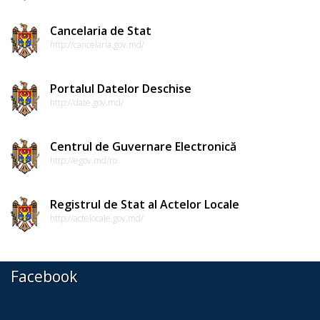
de
conduită
Cancelaria de Stat
http://cancelaria.gov.md/
etică
a
Portalul Datelor Deschise
funcționarilor
http://date.gov.md/
publici
Centrul de Guvernare Electronică
Linia
http://egov.md/ro
instituțională
Registrul de Stat al Actelor Locale
pentru
http://actelocale.gov.md/
informare
Transparență
Facebook
decizională