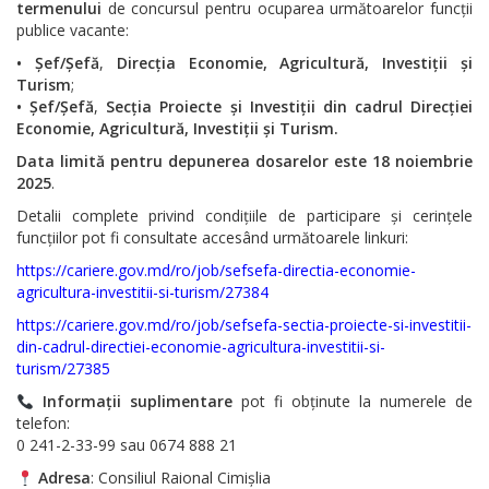
Serviciul
termenului
de concursul pentru ocuparea următoarelor funcții
publice vacante:
Arhivă
• Șef/Șefă
,
Direcția Economie, Agricultură, Investiții și
Turism
;
Serviciul
• Șef/Șefă
,
Secția Proiecte și Investiții
din cadrul Direcției
Economie, Agricultură, Investiții și Turism.
Juridic
Data limită pentru depunerea dosarelor este 18 noiembrie
2025
.
Serviciul
Detalii complete privind condițiile de participare și cerințele
Audit
funcțiilor pot fi consultate accesând următoarele linkuri:
https://cariere.gov.md/ro/job/sefsefa-directia-economie-
Declarații
agricultura-investitii-si-turism/27384
de
https://cariere.gov.md/ro/job/sefsefa-sectia-proiecte-si-investitii-
din-cadrul-directiei-economie-agricultura-investitii-si-
avere
turism/27385
și
Informații suplimentare
pot fi obținute la numerele de
telefon:
interese
0 241-2-33-99 sau 0674 888 21
personale
Adresa
: Consiliul Raional Cimișlia