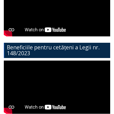
Direcția
Învățământ
General
Cimișlia
Direcția
Beneficiile pentru cetățeni a Legii nr.
148/2023
Economie,
Agricultură,
Investiții
și
Turism
Direcția
Dezvoltare