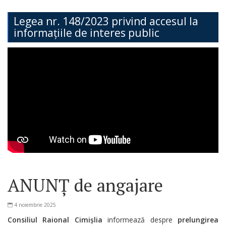
Teritorială
Legea nr. 148/2023 privind accesul la
informațiile de interes public
Secția
Administrație
Publică
Secția
Contabilitate
Serviciul
Arhitectură,
Urbanism
ANUNȚ de angajare
și
Cadastru
4 noiembrie 2025
Consiliul Raional Cimișlia
informează despre
prelungirea