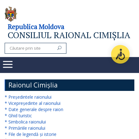
Consiliul
Republica Moldova
CONSILIUL RAIONAL CIMIȘLIA
raional
Noutăți
Organigrama
Subdiviziuni
Raionul Cimișlia
Secretarul
* Președintele raionului
* Vicepreședinte al raionului
consiliului
* Date generale despre raion
* Ghid turistic
raional
* Simbolica raionului
* Primăriile raionului
Aparatul
* File de legendă și istorie