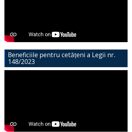
Direcția
Învățământ
General
Cimișlia
Direcția
Beneficiile pentru cetățeni a Legii nr.
148/2023
Economie,
Agricultură,
Investiții
și
Turism
Direcția
Dezvoltare