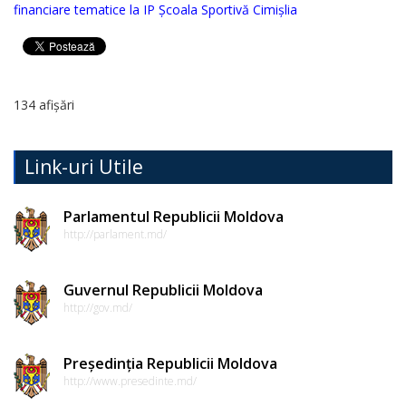
de
financiare tematice la IP Școala Sportivă Cimișlia
conduită
etică
a
134 afișări
funcționarilor
publici
Link-uri Utile
Linia
Parlamentul Republicii Moldova
instituțională
http://parlament.md/
pentru
Guvernul Republicii Moldova
informare
http://gov.md/
Transparență
Președinția Republicii Moldova
decizională
http://www.presedinte.md/