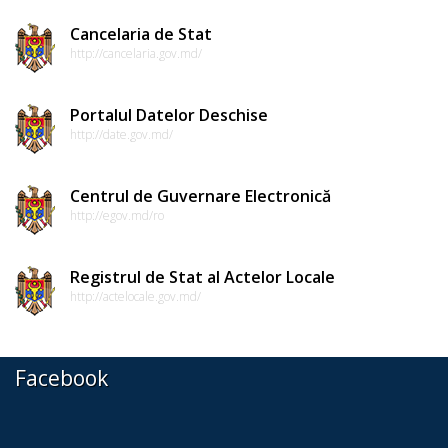
Dispozițiile
Cancelaria de Stat
președintelui
http://cancelaria.gov.md/
Consultări
Portalul Datelor Deschise
publice
http://date.gov.md/
Inițierea
Centrul de Guvernare Electronică
elaborării
http://egov.md/ro
proiectelor
Registrul de Stat al Actelor Locale
de
http://actelocale.gov.md/
decizii
Sinteza
Facebook
recomandărilor
la