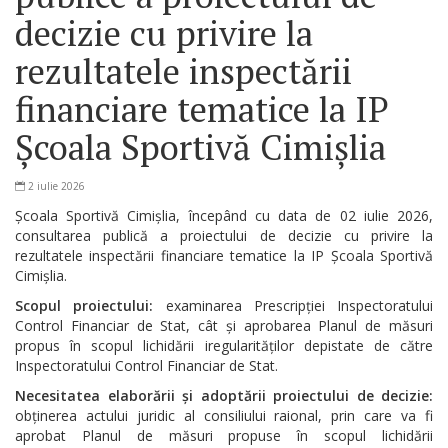
Serviciul
decizie cu privire la
Arhivă
rezultatele inspectării
Serviciul
financiare tematice la IP
Juridic
Școala Sportivă Cimișlia
Serviciul
2 iulie 2026
Audit
Școala Sportivă Cimișlia, începând cu data de 02 iulie 2026,
consultarea publică a proiectului de decizie cu privire la
rezultatele inspectării financiare tematice la IP Școala Sportivă
Declarații
Cimișlia.
de
Scopul proiectului:
examinarea Prescripției Inspectoratului
avere
Control Financiar de Stat, cât și aprobarea Planul de măsuri
propus în scopul lichidării iregularităților depistate de către
și
Inspectoratului Control Financiar de Stat.
interese
Necesitatea elaborării și adoptării proiectului de decizie:
obținerea actului juridic al consiliului raional, prin care va fi
personale
aprobat Planul de măsuri propuse în scopul lichidării