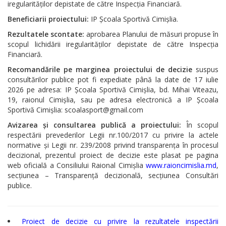
iregularităților depistate de către Inspecția Financiară.
Regulamente
Beneficiarii proiectului:
IP Școala Sportivă Cimișlia.
Rezultatele scontate:
aprobarea Planului de măsuri propuse în
Consilierii
scopul lichidării iregularităților depistate de către Inspecția
Financiară.
raionali
Recomandările pe marginea proiectului de decizie
suspus
consultărilor publice pot fi expediate până la date de 17 iulie
Comisiile
2026 pe adresa: IP Școala Sportivă Cimișlia, bd. Mihai Viteazu,
consultative
19, raionul Cimișlia, sau pe adresa electronică a IP Școala
Sportivă Cimișlia: scoalasport@gmail.com
de
Avizarea și consultarea publică a proiectului:
În scopul
specialitate
respectării prevederilor Legii nr.100/2017 cu privire la actele
normative și Legii nr. 239/2008 privind transparența în procesul
ale
decizional, prezentul proiect de decizie este plasat pe pagina
web oficială a Consiliului Raional Cimișlia
www.raioncimislia.md
,
consiliului
secțiunea – Transparență decizională, secțiunea Consultări
raional
publice.
Codul
Proiect de decizie cu privire la rezultatele inspectării