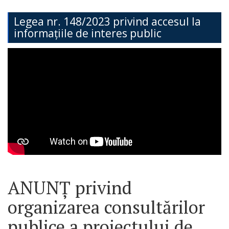
Teritorială
Legea nr. 148/2023 privind accesul la
informațiile de interes public
Secția
Administrație
Publică
Secția
Contabilitate
Serviciul
Arhitectură,
Urbanism
ANUNȚ privind
și
organizarea consultărilor
Cadastru
publice a proiectului de