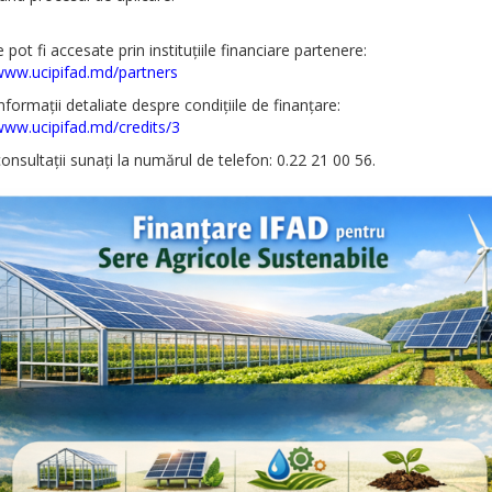
e pot fi accesate prin instituțiile financiare partenere:
/www.ucipifad.md/partners
nformații detaliate despre condițiile de finanțare:
www.ucipifad.md/credits/3
onsultații sunați la numărul de telefon: 0.22 21 00 56.