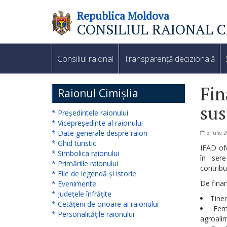
Republica Moldova
CONSILIUL RAIONAL C
Consiliul
raional
Consiliul raional
Transparență decizională
Noutăți
Fin
Raionul Cimișlia
sus
Organigrama
* Președintele raionului
* Vicepreședinte al raionului
Subdiviziuni
* Date generale despre raion
3 iulie 
* Ghid turistic
IFAD ofe
* Simbolica raionului
Secretarul
în sere
* Primăriile raionului
contribu
* File de legendă și istorie
consiliului
De finan
* Evenimente
raional
* Județele înfrățite
Tiner
* Cetățeni de onoare ai raionului
Fem
* Personalităţile raionului
Aparatul
agroali