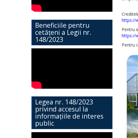
Direcția
Creditel
Învățământ
https:/
Beneficiile pentru
General
Pentru i
cetățeni a Legii nr.
https://
148/2023
Cimișlia
Pentru c
Direcția
Economie,
Agricultură,
Investiții
și
Legea nr. 148/2023
Turism
privind accesul la
informațiile de interes
public
Direcția
Dezvoltare