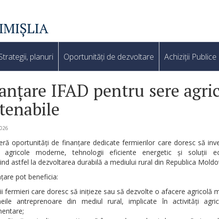
IMIȘLIA
Strategii, planuri
Oportunități de dezvoltare
Achiziții Publice
anțare IFAD pentru sere agri
tenabile
2026
ră oportunități de finanțare dedicate fermierilor care doresc să in
 agricole moderne, tehnologii eficiente energetic și soluții ec
ind astfel la dezvoltarea durabilă a mediului rural din Republica Moldo
țare pot beneficia:
ii fermieri care doresc să inițieze sau să dezvolte o afacere agricolă
eile antreprenoare din mediul rural, implicate în activități agri
mentare;