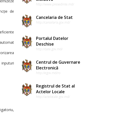
dernizeze
http://www.presedinte.md/
ncție de
Cancelaria de Stat
http://cancelaria.gov.md/
ficiente
Portalul Datelor
l automat
Deschise
http://date.gov.md/
orizarea
Centrul de Guvernare
 inputuri
Electronică
http://egov.md/ro
Registrul de Stat al
Actelor Locale
http://actelocale.gov.md/
igatoriu,