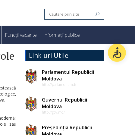
Funcții vacante
Informații publice
cole
Link-uri Utile
Parlamentul Republicii
Moldova
http://parlament.md/
vestească
ologice,
Guvernul Republicii
va.
Moldova
http://gov.md/
 modernă;
cole sau
Președinția Republicii
Moldova