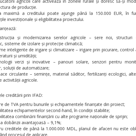
ucătorii agricoli care activează în zonele rurale și doresc să-și mo
uctura de producție.
a maximă a creditului poate ajunge până la 150.000 EUR, în fu
ile investiționale și eligibilitatea proiectului.
anțează:
strucția și modernizarea serelor agricole – sere noi, structuri e
c, sisteme de izolare și protecție climatică;
me inteligente de irigare și climatizare – irigare prin picurare, contro
aturii și umidității;
ologii verzi și inovative – panouri solare, senzori pentru monit
or, soluții de automatizare;
ace circulante – semințe, material săditor, fertilizanți ecologici, alte
activității agricole.
le creditării prin IFAD:
re de TVA pentru bunurile și echipamentele finanțate din proiect;
bilitatea echipamentelor second-hand, în condiții stabilite;
ilitatea combinării finanțării cu alte programe naționale de sprijin;
 a dobânzii avantajoasă – 9,1%;
ru creditele de până la 1.000.000 MDL, planul de afaceri nu este obl
când procesul de aplicare.