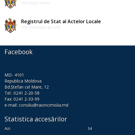
http://egov.md/ro
Dispozițiile
președintelui
Registrul de Stat al Actelor Locale
http://actelocale.gov.md/
Consultări
publice
Facebook
Inițierea
elaborării
proiectelor
MD- 4101
Republica Moldova
de
Bd.Ștefan cel Mare, 12
Tel.: 0241 2-20-58
decizii
Fax: 0241 2-33-99
e-mail:
consiliu@raioncimislia.md
Sinteza
Statistica accesărilor
recomandărilor
Azi:
34
la