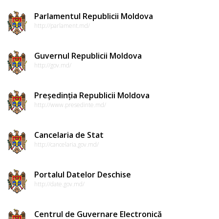
de
Parlamentul Republicii Moldova
conduită
http://parlament.md/
etică
a
Guvernul Republicii Moldova
http://gov.md/
funcționarilor
publici
Președinția Republicii Moldova
http://www.presedinte.md/
Linia
instituțională
Cancelaria de Stat
pentru
http://cancelaria.gov.md/
informare
Portalul Datelor Deschise
Transparență
http://date.gov.md/
decizională
Centrul de Guvernare Electronică