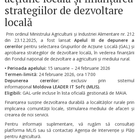
Serviciul
strategiilor de dezvoltare
Arhivă
locală
Serviciul
Prin ordinul Ministrului Agriculturii și Industriei Alimentare nr. 212
Juridic
din 23.12.2025, a fost lansat
Apelul III de depunere a
cererilor
pentru selectarea Grupurilor de Acțiune Locală (GAL) și
aprobarea strategiilor de dezvoltare locală, în vederea finanțării
Serviciul
din Fondul național de dezvoltare a agriculturii și mediului rural.
Audit
• Perioada apelului:
15 ianuarie – 24 februarie 2026
Termen-limită:
24 februarie 2026, ora 17:00
Declarații
Depunerea cererilor:
exclusiv prin sistemul
informațional
Moldova LEADER IT Soft (MLIS).
de
Eligibili:
GAL-urile incluse în lista oficială gestionată de MAIA.
avere
Finanțarea susține dezvoltarea durabilă a localităților rurale prin
implicarea comunității locale, stimularea mediului de afaceri și
și
crearea de noi servicii.
interese
Pentru informații suplimentare, vă rugăm să consultați
platforma MLIS sau să contactați Agenția de Intervenție și Plăți
personale
pentru Agricultură.