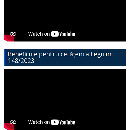
Direcția
Învățământ
General
Cimișlia
Direcția
Beneficiile pentru cetățeni a Legii nr.
148/2023
Economie,
Agricultură,
Investiții
și
Turism
Direcția
Dezvoltare