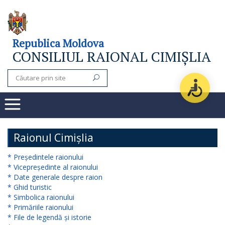
Consiliul
Republica Moldova
CONSILIUL RAIONAL CIMIȘLIA
raional
Noutăți
Organigrama
Subdiviziuni
Raionul Cimișlia
Secretarul
* Președintele raionului
* Vicepreședinte al raionului
consiliului
* Date generale despre raion
* Ghid turistic
raional
* Simbolica raionului
* Primăriile raionului
Aparatul
* File de legendă și istorie