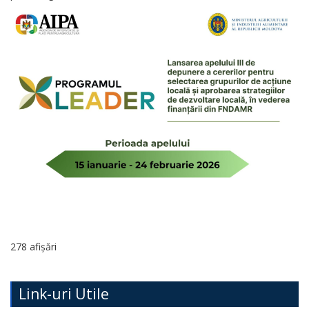
Regulamente
Consilierii
raionali
Comisiile
consultative
de
specialitate
ale
consiliului
278 afișări
raional
Codul
Link-uri Utile