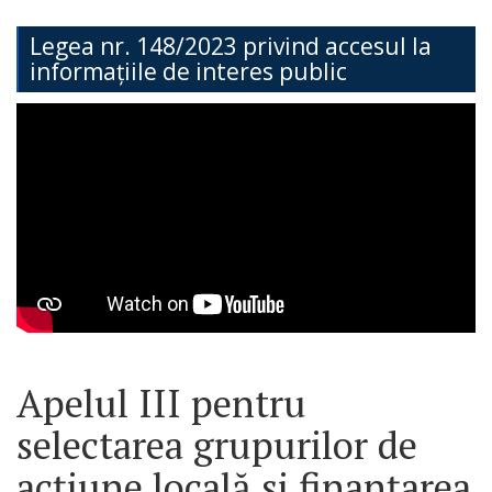
Teritorială
Legea nr. 148/2023 privind accesul la
informațiile de interes public
Secția
Administrație
Publică
Secția
Contabilitate
Serviciul
Arhitectură,
Urbanism
Apelul III pentru
și
selectarea grupurilor de
Cadastru
acțiune locală și finanțarea