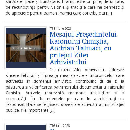
sănătate, pace și bunăstare. Hramul este un prilej de unitate,
Dispozițiile
de recunoștință pentru valorile și tradițiile care ne definesc și
de apreciere pentru oamenii harnici care contribuie zi […]
președintelui
Consultări
11 iulie 2026
Mesajul Președintelui
publice
Raionului Cimișlia,
Andrian Talmaci, cu
Inițierea
prilejul Zilei
Arhivistului
elaborării
Cu ocazia Zilei Arhivistului, adresez
proiectelor
sincere felicitări și întreaga mea apreciere tuturor celor care
activează în domeniul arhivistic, contribuind zi de zi la
de
păstrarea și valorificarea patrimoniului documentar al raionului
decizii
Cimișlia. Arhivele reprezintă memoria instituțiilor și a
comunității. În documentele pe care le administrați cu
responsabilitate se regăsesc dovezi ale activității administrației
Sinteza
publice, file importante […]
recomandărilor
la
6 iulie 2026