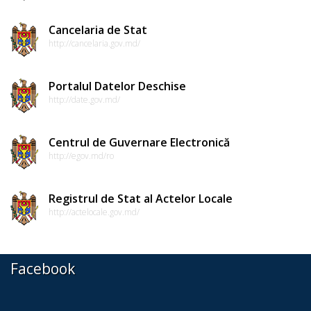
de
Cancelaria de Stat
acțiune
http://cancelaria.gov.md/
pentru
mediu
Portalul Datelor Deschise
http://date.gov.md/
Cimișlia
Program
Centrul de Guvernare Electronică
http://egov.md/ro
de
activitate
Registrul de Stat al Actelor Locale
al
http://actelocale.gov.md/
consiliului
raional
Facebook
Strategia