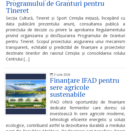
Procese-
Programului de Granturi pentru
verbale
Tineret
ale
Secția Cultură, Tineret și Sport Cimișlia inițiază, începând cu
data publicării prezentului anunț, consultarea publică a
ședințelor
proiectului de decizie cu privire la aprobarea Regulamentului
privind organizarea și desfășurarea Programului de Granturi
Consiliului
pentru Tineret. Scopul proiectului: asigurarea unui mecanism
transparent, echitabil și predictibil de finanțare a proiectelor
Raional
destinate tinerilor din raionul Cimișlia și consolidarea rolului
Cimișlia
Centrului […]
Ședințele
3 iulie 2026
Finanțare IFAD pentru
Consiliului
sere agricole
Raional
sustenabile
IFAD oferă oportunități de finanțare
LIVE
dedicate fermierilor care doresc să
investească în sere agricole moderne,
Declarație
tehnologii eficiente energetic și soluții
ecologice, contribuind astfel la dezvoltarea durabilă a mediului
de