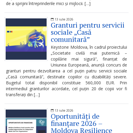
de a sprijini întreprinderile mici și mijlocii. […]
Regulamente
13 iulie 2026
Granturi pentru servicii
Consilierii
sociale „Casă
raionali
comunitară”
Keystone Moldova, în cadrul proiectului
Comisiile
„Societate civilă mai puternică –
consultative
copilărie mai sigură”, finanțat de
Uniunea Europeană, anunță concurs de
de
granturi pentru dezvoltarea a cel puțin patru servicii sociale
„Casă comunitară”, destinate copiilor cu dizabilități severe.
specialitate
Bugetul total disponibil constituie 560,000 EUR. Prin
intermediul granturilor acordate, cel puțin 20 de copii vor fi
ale
transferați din […]
consiliului
raional
13 iulie 2026
Oportunități de
finanțare 2026 –
Codul
Moldova Resilience