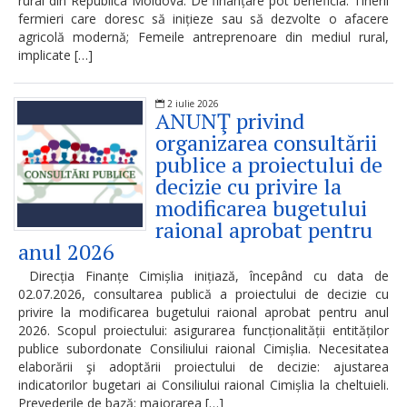
rural din Republica Moldova. De finanțare pot beneficia: Tinerii
răspundere
fermieri care doresc să inițieze sau să dezvolte o afacere
agricolă modernă; Femeile antreprenoare din mediul rural,
managerială
implicate […]
Rapoarte
2 iulie 2026
ANUNŢ privind
organizarea consultării
Transparență
publice a proiectului de
financiară
decizie cu privire la
modificarea bugetului
Transparența
raional aprobat pentru
anul 2026
salarizării
Direcția Finanțe Cimișlia inițiază, începând cu data de
Persoana
02.07.2026, consultarea publică a proiectului de decizie cu
privire la modificarea bugetului raional aprobat pentru anul
responsabilă
2026. Scopul proiectului: asigurarea funcționalității entităților
publice subordonate Consiliului raional Cimișlia. Necesitatea
de
elaborării şi adoptării proiectului de decizie: ajustarea
procesul
indicatorilor bugetari ai Consiliului raional Cimișlia la cheltuieli.
Prevederile de bază: majorarea […]