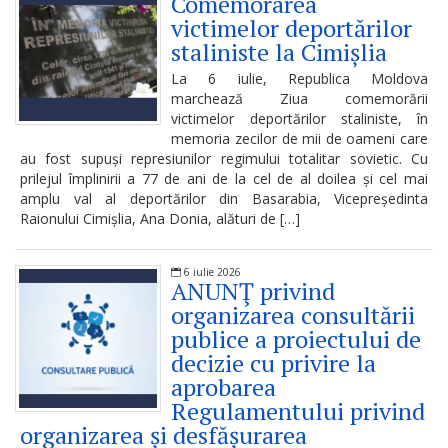
Comemorarea
proiectele
victimelor deportărilor
staliniste la Cimișlia
de
La 6 iulie, Republica Moldova
decizii
marchează Ziua comemorării
victimelor deportărilor staliniste, în
Proiecte
memoria zecilor de mii de oameni care
au fost supuși represiunilor regimului totalitar sovietic. Cu
de
prilejul împlinirii a 77 de ani de la cel de al doilea și cel mai
amplu val al deportărilor din Basarabia, Vicepreședinta
decizii
Raionului Cimișlia, Ana Donia, alături de […]
Deciziile
6 iulie 2026
ANUNŢ privind
adoptate
organizarea consultării
de
publice a proiectului de
decizie cu privire la
consiliul
aprobarea
raional
Regulamentului privind
organizarea și desfășurarea