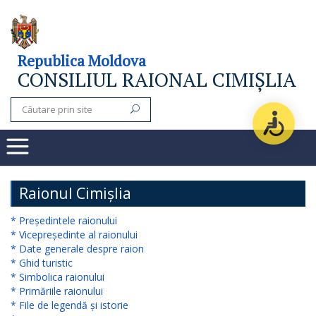
Consiliul
Republica Moldova
CONSILIUL RAIONAL CIMIȘLIA
raional
Noutăți
Organigrama
Subdiviziuni
Raionul Cimișlia
Secretarul
* Președintele raionului
* Vicepreședinte al raionului
consiliului
* Date generale despre raion
* Ghid turistic
raional
* Simbolica raionului
* Primăriile raionului
Aparatul
* File de legendă și istorie