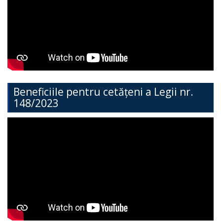
Direcția
Învățământ
General
Cimișlia
Direcția
Beneficiile pentru cetățeni a Legii nr.
148/2023
Economie,
Agricultură,
Investiții
și
Turism
Direcția
Dezvoltare