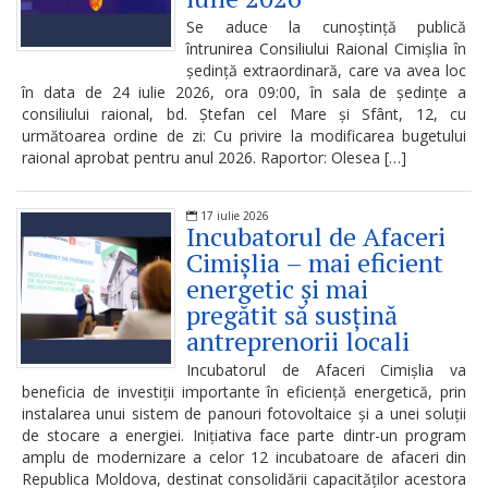
Serviciul
Se aduce la cunoștință publică
Arhivă
întrunirea Consiliului Raional Cimișlia în
ședință extraordinară, care va avea loc
în data de 24 iulie 2026, ora 09:00, în sala de ședințe a
Serviciul
consiliului raional, bd. Ștefan cel Mare și Sfânt, 12, cu
Juridic
următoarea ordine de zi: Cu privire la modificarea bugetului
raional aprobat pentru anul 2026. Raportor: Olesea […]
Serviciul
17 iulie 2026
Audit
Incubatorul de Afaceri
Cimișlia – mai eficient
Declarații
energetic și mai
pregătit să susțină
de
antreprenorii locali
avere
Incubatorul de Afaceri Cimișlia va
și
beneficia de investiții importante în eficiență energetică, prin
instalarea unui sistem de panouri fotovoltaice și a unei soluții
interese
de stocare a energiei. Inițiativa face parte dintr-un program
amplu de modernizare a celor 12 incubatoare de afaceri din
personale
Republica Moldova, destinat consolidării capacităților acestora