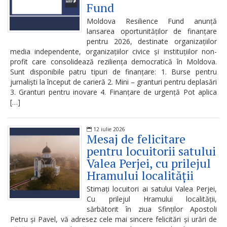
de
Fund
conduită
Moldova Resilience Fund anunță
lansarea oportunităților de finanțare
etică
pentru 2026, destinate organizațiilor
media independente, organizațiilor civice și instituțiilor non-
a
profit care consolidează reziliența democratică în Moldova.
funcționarilor
Sunt disponibile patru tipuri de finanțare: 1. Burse pentru
jurnaliști la început de carieră 2. Mini – granturi pentru deplasări
publici
3. Granturi pentru inovare 4. Finanțare de urgență Pot aplica
[…]
Linia
instituțională
12 iulie 2026
Mesaj de felicitare
pentru
pentru locuitorii satului
Valea Perjei, cu prilejul
informare
Hramului localității
Stimați locuitori ai satului Valea Perjei,
Transparență
Cu prilejul Hramului localității,
decizională
sărbătorit în ziua Sfinților Apostoli
Petru și Pavel, vă adresez cele mai sincere felicitări și urări de