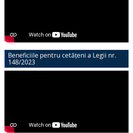
Direcția
Învățământ
General
Cimișlia
Direcția
Beneficiile pentru cetățeni a Legii nr.
148/2023
Economie,
Agricultură,
Investiții
și
Turism
Direcția
Dezvoltare