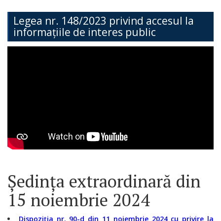
Teritorială
Legea nr. 148/2023 privind accesul la
informațiile de interes public
Secția
Administrație
Publică
Secția
Contabilitate
Serviciul
Arhitectură,
Urbanism
Ședința extraordinară din
și
15 noiembrie 2024
Cadastru
Dispoziția nr. 90-d din 11 noiembrie 2024 cu privire la