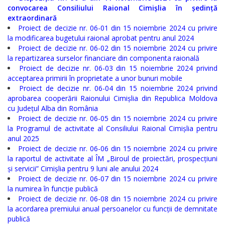
Serviciul
convocarea Consiliului Raional Cimișlia în ședință
extraordinară
Arhivă
Proiect de decizie nr. 06-01 din 15 noiembrie 2024 cu privire
la modificarea bugetului raional aprobat pentru anul 2024
Serviciul
Proiect de decizie nr. 06-02 din 15 noiembrie 2024 cu privire
la repartizarea surselor financiare din componenta raională
Juridic
Proiect de decizie nr. 06-03 din 15 noiembrie 2024 privind
acceptarea primirii în proprietate a unor bunuri mobile
Serviciul
Proiect de decizie nr. 06-04 din 15 noiembrie 2024 privind
aprobarea cooperării Raionului Cimișlia din Republica Moldova
Audit
cu Județul Alba din România
Proiect de decizie nr. 06-05 din 15 noiembrie 2024 cu privire
la Programul de activitate al Consiliului Raional Cimișlia pentru
Declarații
anul 2025
de
Proiect de decizie nr. 06-06 din 15 noiembrie 2024 cu privire
la raportul de activitate al ÎM „Biroul de proiectări, prospecțiuni
avere
și servicii” Cimișlia pentru 9 luni ale anului 2024
Proiect de decizie nr. 06-07 din 15 noiembrie 2024 cu privire
și
la numirea în funcție publică
interese
Proiect de decizie nr. 06-08 din 15 noiembrie 2024 cu privire
la acordarea premiului anual persoanelor cu funcții de demnitate
personale
publică