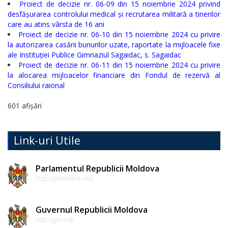
Proiect de decizie nr. 06-09 din 15 noiembrie 2024 privind
desfășurarea controlului medical și recrutarea militară a tinerilor
Regulamente
care au atins vârsta de 16 ani
Proiect de decizie nr. 06-10 din 15 noiembrie 2024 cu privire
Consilierii
la autorizarea casării bunurilor uzate, raportate la mijloacele fixe
ale Instituției Publice Gimnaziul Sagaidac, s. Sagaidac
raionali
Proiect de decizie nr. 06-11 din 15 noiembrie 2024 cu privire
la alocarea mijloacelor financiare din Fondul de rezervă al
Comisiile
Consiliului raional
consultative
601 afișări
de
specialitate
Link-uri Utile
ale
Parlamentul Republicii Moldova
consiliului
http://parlament.md/
raional
Guvernul Republicii Moldova
Codul
http://gov.md/