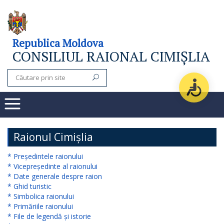
Consiliul
Republica Moldova
CONSILIUL RAIONAL CIMIȘLIA
raional
Noutăți
Organigrama
Subdiviziuni
Raionul Cimișlia
Secretarul
* Președintele raionului
* Vicepreședinte al raionului
consiliului
* Date generale despre raion
* Ghid turistic
raional
* Simbolica raionului
* Primăriile raionului
Aparatul
* File de legendă și istorie