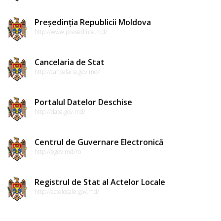
de
conduită
Președinția Republicii Moldova
http://www.presedinte.md/
etică
a
Cancelaria de Stat
funcționarilor
http://cancelaria.gov.md/
publici
Portalul Datelor Deschise
Linia
http://date.gov.md/
instituțională
Centrul de Guvernare Electronică
pentru
http://egov.md/ro
informare
Registrul de Stat al Actelor Locale
Transparență
http://actelocale.gov.md/
decizională