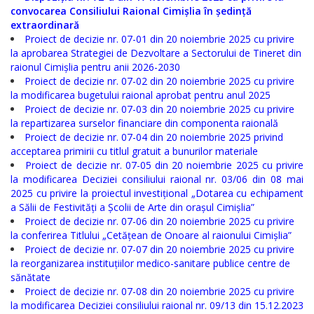
Serviciul
convocarea Consiliului Raional Cimișlia în ședință
extraordinară
Arhivă
Proiect de decizie nr. 07-01 din 20 noiembrie 2025 cu privire
la aprobarea Strategiei de Dezvoltare a Sectorului de Tineret din
Serviciul
raionul Cimișlia pentru anii 2026-2030
Proiect de decizie nr. 07-02 din 20 noiembrie 2025 cu privire
Juridic
la modificarea bugetului raional aprobat pentru anul 2025
Proiect de decizie nr. 07-03 din 20 noiembrie 2025 cu privire
Serviciul
la repartizarea surselor financiare din componenta raională
Proiect de decizie nr. 07-04 din 20 noiembrie 2025 privind
Audit
acceptarea primirii cu titlul gratuit a bunurilor materiale
Proiect de decizie nr. 07-05 din 20 noiembrie 2025 cu privire
la modificarea Deciziei consiliului raional nr. 03/06 din 08 mai
Declarații
2025 cu privire la proiectul investițional „Dotarea cu echipament
de
a Sălii de Festivități a Școlii de Arte din orașul Cimișlia”
Proiect de decizie nr. 07-06 din 20 noiembrie 2025 cu privire
avere
la conferirea Titlului „Cetățean de Onoare al raionului Cimișlia”
Proiect de decizie nr. 07-07 din 20 noiembrie 2025 cu privire
și
la reorganizarea instituțiilor medico-sanitare publice centre de
interese
sănătate
Proiect de decizie nr. 07-08 din 20 noiembrie 2025 cu privire
personale
la modificarea Deciziei consiliului raional nr. 09/13 din 15.12.2023