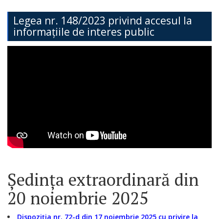
Teritorială
Legea nr. 148/2023 privind accesul la
informațiile de interes public
Secția
Administrație
Publică
Secția
Contabilitate
Serviciul
Arhitectură,
Urbanism
Ședința extraordinară din
și
20 noiembrie 2025
Cadastru
Dispoziția nr. 72-d din 17 noiembrie 2025 cu privire la