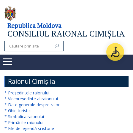
Consiliul
Republica Moldova
CONSILIUL RAIONAL CIMIȘLIA
raional
Noutăți
Organigrama
Subdiviziuni
Raionul Cimișlia
Secretarul
* Președintele raionului
* Vicepreședinte al raionului
consiliului
* Date generale despre raion
* Ghid turistic
raional
* Simbolica raionului
* Primăriile raionului
Aparatul
* File de legendă și istorie