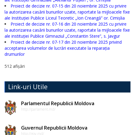
de
Proiect de decizie nr. 07-15 din 20 noiembrie 2025 cu privire
conduită
la autorizarea casării bunurilor uzate, raportate la mijloacele fixe
ale Instituției Publice Liceul Teoretic „Ion Creangă” or. Cimișlia
etică
Proiect de decizie nr. 07-16 din 20 noiembrie 2025 cu privire
la autorizarea casării bunurilor uzate, raportate la mijloacele fixe
a
ale instituției Publice Gimnaziul „Constantin Stere”, s. Javgur
funcționarilor
Proiect de decizie nr. 07-17 din 20 noiembrie 2025 privind
acceptarea volumelor de lucrări executate la reparația
publici
drumurilor
512 afișări
Linia
instituțională
Link-uri Utile
pentru
informare
Parlamentul Republicii Moldova
http://parlament.md/
Transparență
decizională
Guvernul Republicii Moldova
http://gov.md/