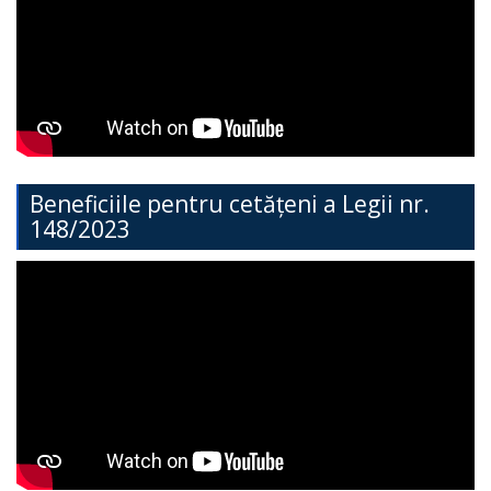
Direcția
Învățământ
General
Cimișlia
Direcția
Beneficiile pentru cetățeni a Legii nr.
148/2023
Economie,
Agricultură,
Investiții
și
Turism
Direcția
Dezvoltare