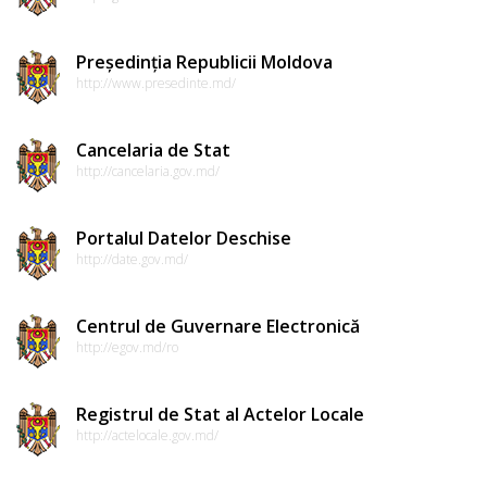
Dispozițiile
președintelui
Președinția Republicii Moldova
http://www.presedinte.md/
Consultări
publice
Cancelaria de Stat
http://cancelaria.gov.md/
Inițierea
elaborării
Portalul Datelor Deschise
http://date.gov.md/
proiectelor
de
Centrul de Guvernare Electronică
decizii
http://egov.md/ro
Sinteza
Registrul de Stat al Actelor Locale
recomandărilor
http://actelocale.gov.md/
la