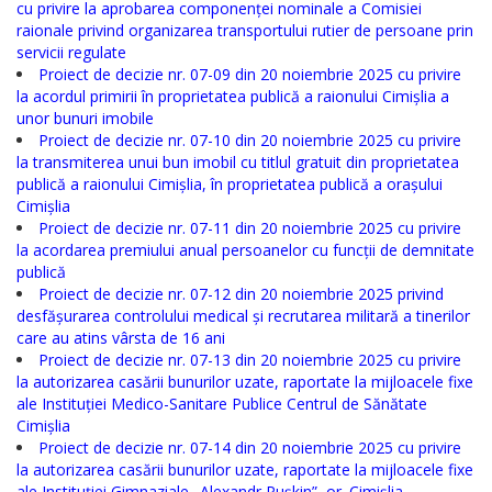
cu privire la aprobarea componenței nominale a Comisiei
raionale privind organizarea transportului rutier de persoane prin
Regulamente
servicii regulate
Proiect de decizie nr. 07-09 din 20 noiembrie 2025 cu privire
Consilierii
la acordul primirii în proprietatea publică a raionului Cimișlia a
unor bunuri imobile
raionali
Proiect de decizie nr. 07-10 din 20 noiembrie 2025 cu privire
la transmiterea unui bun imobil cu titlul gratuit din proprietatea
Comisiile
publică a raionului Cimișlia, în proprietatea publică a orașului
Cimișlia
consultative
Proiect de decizie nr. 07-11 din 20 noiembrie 2025 cu privire
la acordarea premiului anual persoanelor cu funcții de demnitate
de
publică
specialitate
Proiect de decizie nr. 07-12 din 20 noiembrie 2025 privind
desfășurarea controlului medical și recrutarea militară a tinerilor
ale
care au atins vârsta de 16 ani
Proiect de decizie nr. 07-13 din 20 noiembrie 2025 cu privire
consiliului
la autorizarea casării bunurilor uzate, raportate la mijloacele fixe
raional
ale Instituției Medico-Sanitare Publice Centrul de Sănătate
Cimișlia
Proiect de decizie nr. 07-14 din 20 noiembrie 2025 cu privire
Codul
la autorizarea casării bunurilor uzate, raportate la mijloacele fixe
ale Instituției Gimnaziale „Alexandr Pușkin”, or. Cimișlia