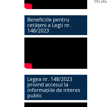
592 afiș
Direcția
Învățământ
Beneficiile pentru
General
cetățeni a Legii nr.
148/2023
Cimișlia
Direcția
Economie,
Agricultură,
Investiții
și
Legea nr. 148/2023
Turism
privind accesul la
informațiile de interes
public
Direcția
Dezvoltare