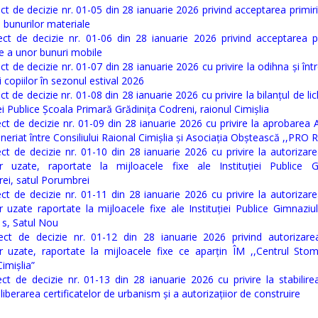
ct de decizie nr. 01-05 din 28 ianuarie 2026 privind acceptarea primirii 
a bunurilor materiale
ect de decizie nr. 01-06 din 28 ianuarie 2026 privind acceptarea pr
e a unor bunuri mobile
ct de decizie nr. 01-07 din 28 ianuarie 2026 cu privire la odihna și în
i copiilor în sezonul estival 2026
ct de decizie nr. 01-08 din 28 ianuarie 2026 cu privire la bilanțul de lic
iei Publice Școala Primară Grădinița Codreni, raionul Cimișlia
ct de decizie nr. 01-09 din 28 ianuarie 2026 cu privire la aprobarea 
neriat între Consiliului Raional Cimișlia și Asociația Obștească ,,PRO
ect de decizie nr. 01-10 din 28 ianuarie 2026 cu privire la autorizare
or uzate, raportate la mijloacele fixe ale Instituției Publice G
ei, satul Porumbrei
ect de decizie nr. 01-11 din 28 ianuarie 2026 cu privire la autorizare
r uzate raportate la mijloacele fixe ale Instituției Publice Gimnaziu
, s, Satul Nou
ect de decizie nr. 01-12 din 28 ianuarie 2026 privind autorizarea
or uzate, raportate la mijloacele fixe ce aparțin ÎM ,,Centrul Stom
Cimișlia”
ect de decizie nr. 01-13 din 28 ianuarie 2026 cu privire la stabilirea
liberarea certificatelor de urbanism și a autorizațiior de construire