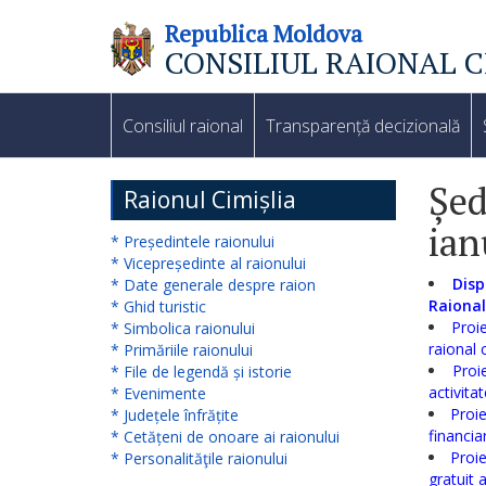
Republica Moldova
CONSILIUL RAIONAL C
Consiliul
raional
Consiliul raional
Transparență decizională
Noutăți
Șed
Raionul Cimișlia
ian
Organigrama
* Președintele raionului
* Vicepreședinte al raionului
Subdiviziuni
Disp
* Date generale despre raion
Raional
* Ghid turistic
Proi
* Simbolica raionului
Secretarul
raional 
* Primăriile raionului
Proi
* File de legendă și istorie
consiliului
activita
* Evenimente
raional
Proie
* Județele înfrățite
financi
* Cetățeni de onoare ai raionului
Proie
* Personalităţile raionului
Aparatul
gratuit 