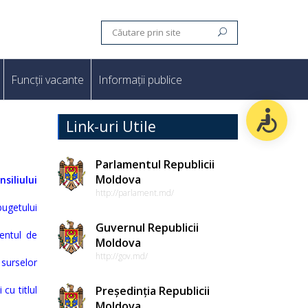
Funcții vacante
Informații publice
Link-uri Utile
Parlamentul Republicii
Moldova
siliului
http://parlament.md/
bugetului
Guvernul Republicii
entul de
Moldova
http://gov.md/
 surselor
cu titlul
Președinția Republicii
Moldova