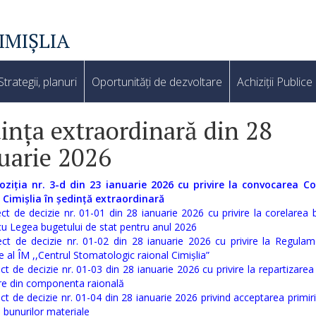
IMIȘLIA
Strategii, planuri
Oportunități de dezvoltare
Achiziții Publice
ința extraordinară din 28
uarie 2026
oziția nr. 3-d din 23 ianuarie 2026 cu privire la convocarea Con
 Cimișlia în ședință extraordinară
ect de decizie nr. 01-01 din 28 ianuarie 2026 cu privire la corelarea 
cu Legea bugetului de stat pentru anul 2026
ect de decizie nr. 01-02 din 28 ianuarie 2026 cu privire la Regulam
te al ÎM ,,Centrul Stomatologic raional Cimișlia”
ct de decizie nr. 01-03 din 28 ianuarie 2026 cu privire la repartizarea
are din componenta raională
ct de decizie nr. 01-04 din 28 ianuarie 2026 privind acceptarea primirii 
a bunurilor materiale