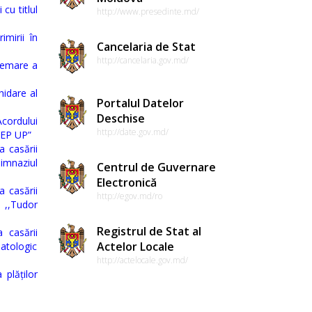
cu titlul
http://www.presedinte.md/
imirii în
Cancelaria de Stat
http://cancelaria.gov.md/
tremare a
hidare al
Portalul Datelor
Deschise
Acordului
http://date.gov.md/
 REP UP”
a casării
imnaziul
Centrul de Guvernare
Electronică
a casării
http://egov.md/ro
l ,,Tudor
Registrul de Stat al
 casării
Actelor Locale
atologic
http://actelocale.gov.md/
 plăților