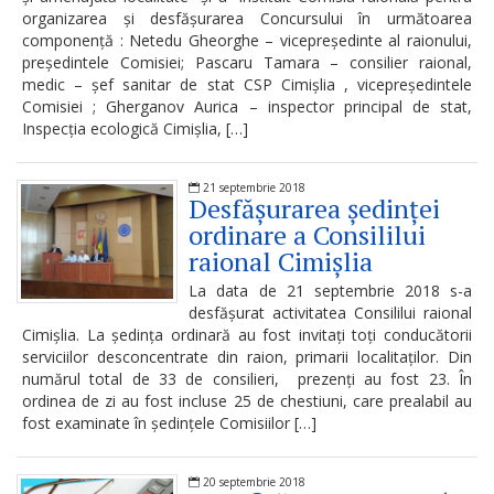
Dispozițiile
organizarea și desfășurarea Concursului în următoarea
componență : Netedu Gheorghe – vicepreședinte al raionului,
președintelui
președintele Comisiei; Pascaru Tamara – consilier raional,
medic – șef sanitar de stat CSP Cimișlia , vicepreședintele
Consultări
Comisiei ; Gherganov Aurica – inspector principal de stat,
Inspecția ecologică Cimișlia, […]
publice
21 septembrie 2018
Inițierea
Desfășurarea ședinței
ordinare a Consililui
elaborării
raional Cimișlia
proiectelor
La data de 21 septembrie 2018 s-a
de
desfășurat activitatea Consililui raional
Cimișlia. La ședința ordinară au fost invitați toți conducătorii
decizii
serviciilor desconcentrate din raion, primarii localitaților. Din
numărul total de 33 de consilieri, prezenți au fost 23. În
ordinea de zi au fost incluse 25 de chestiuni, care prealabil au
Sinteza
fost examinate în ședințele Comisiilor […]
recomandărilor
la
20 septembrie 2018