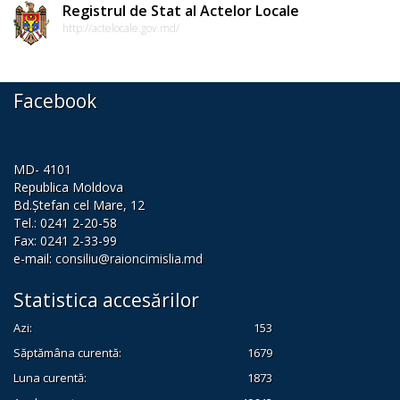
de
Registrul de Stat al Actelor Locale
http://actelocale.gov.md/
dezvoltare
a
Facebook
raionului
Cimișlia
pentru
MD- 4101
Republica Moldova
perioada
Bd.Ștefan cel Mare, 12
2022
Tel.: 0241 2-20-58
Fax: 0241 2-33-99
—
e-mail:
consiliu@raioncimislia.md
2028
Statistica accesărilor
Strategia
Azi:
153
Săptămâna curentă:
1679
de
Luna curentă:
1873
dezvoltare