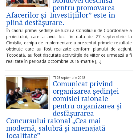
Moldovei deschisă
pentru promovarea
Regulamente
Afacerilor şi Investiţiilor” este în
plină desfășurare.
Consilierii
În cadrul primei ședințe de lucru a Consiliului de Coordonare a
raionali
proiectului, care a avut loc în data de 27 septembrie la
Cimișlia, echipa de implementare a prezentat primele rezultate
obținute care au fost realizate conform planului de acțiuni.
Comisiile
Totodată, au fost discutate activitățile de viitor ce urmează a fi
consultative
realizate în perioada octombrie 2018-martie […]
de
25 septembrie 2018
Comunicat privind
specialitate
organizarea şedinţei
ale
comisiei raionale
consiliului
pentru organizarea și
desfășurarea
raional
Concursului raional „Cea mai
modernă, salubră și amenajată
Codul
localitate”