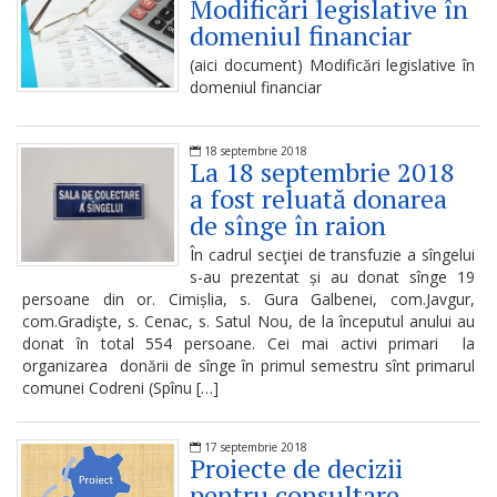
Modificări legislative în
proiectele
domeniul financiar
de
(aici document) Modificări legislative în
domeniul financiar
decizii
Proiecte
18 septembrie 2018
La 18 septembrie 2018
de
a fost reluată donarea
de sînge în raion
decizii
În cadrul secţiei de transfuzie a sîngelui
s-au prezentat și au donat sînge 19
Deciziile
persoane din or. Cimișlia, s. Gura Galbenei, com.Javgur,
com.Gradişte, s. Cenac, s. Satul Nou, de la începutul anului au
adoptate
donat în total 554 persoane. Cei mai activi primari la
de
organizarea donării de sînge în primul semestru sînt primarul
comunei Codreni (Spînu […]
consiliul
raional
17 septembrie 2018
Proiecte de decizii
pentru consultare