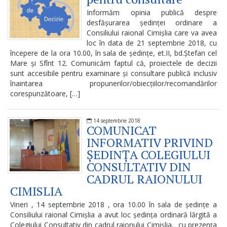
Procese-
Informăm opinia publică despre
verbale
desfășurarea ședinței ordinare a
ale
Consiliului raional Cimișlia care va avea
loc în data de 21 septembrie 2018, cu
ședințelor
începere de la ora 10.00, în sala de ședințe, et.II, bd.Ștefan cel
Mare și Sfînt 12. Comunicăm faptul că, proiectele de decizii
Consiliului
sunt accesibile pentru examinare și consultare publică inclusiv
Raional
înaintarea propunerilor/obiecțiilor/recomandărilor
corespunzătoare, […]
Cimișlia
14 septembrie 2018
Ședințele
COMUNICAT
INFORMATIV PRIVIND
Consiliului
ȘEDINȚA COLEGIULUI
Raional
CONSULTATIV DIN
CADRUL RAIONULUI
LIVE
CIMISLIA
Declarație
Vineri , 14 septembrie 2018 , ora 10.00 în sala de ședințe a
Consiliului raional Cimișlia a avut loc ședința ordinară lărgită a
de
Colegiului Consultativ din cadrul raionului Cimișlia, cu prezența