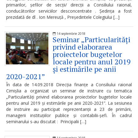
primarilor, șefilor de secții/ direcții a Consiliului raional,
răspundere
conducătorilor serviciilor desconcentrate . Ședința a fost
managerială
prezidată de dl . Ion Mereuță , Președintele Colegiului […]
Rapoarte
14 septembrie 2018
Seminar „Particularități
privind elaborarea
Transparență
proiectelor bugetelor
financiară
locale pentru anul 2019
și estimările pe anii
Transparența
2020-2021”
salarizării
În data de 14.09.2018 Direcția finanțe a Consiliului raional
Cimișlia a organizat un seminar de instruire cu tematica
„Particularități privind elaborarea proiectelor bugetelor locale
Persoana
pentru anul 2019 și estimările pe anii 2020-2021”. La sesiunea
de instruire au participat reprezentanții a 23 de primării,
responsabilă
managerii instituțiilor publice și contabilii-șefi. În cadrul
de
seminarului s-au discutat : Principalii […]
procesul
14 septembrie 2018