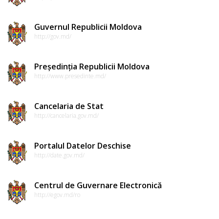
de
acțiune
Guvernul Republicii Moldova
http://gov.md/
pentru
mediu
Președinția Republicii Moldova
Cimișlia
http://www.presedinte.md/
Program
Cancelaria de Stat
http://cancelaria.gov.md/
de
activitate
Portalul Datelor Deschise
al
http://date.gov.md/
consiliului
raional
Centrul de Guvernare Electronică
http://egov.md/ro
Strategia