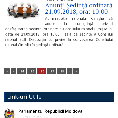
decizional
Anunț! Ședință ordinară
21.09.2018, ora: 10:00
Colaborarea
Administrația raionului Cimișlia vă
aduce la cunoștință privind
cu
desfășurarea ședinței ordinare a Consiliului raional Cimișlia la
societatea
data de 21.09.2018, ora 10.00, sala de ședințe a Consililui
raional et.II. Dispoziția cu privire la convocarea Consiliului
civilă
raional Cimișlia în ședință ordinară
în
procesul
decizional
«
‹
194
195
196
197
198
›
»
Strategii,
planuri
Link-uri Utile
Plan
Parlamentul Republicii Moldova
local
http://parlament.md/