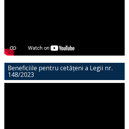
Teritorială
Secția
Administrație
Publică
Secția
Contabilitate
Beneficiile pentru cetățeni a Legii nr.
148/2023
Serviciul
Arhitectură,
Urbanism
și
Cadastru