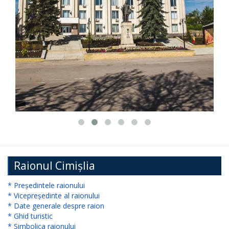
președintelui
raionului
Cimișlia
Direcția
Finanțe
Cimișlia
Secția
Cultură,
Tineret
Raionul Cimișlia
și
* Președintele raionului
* Vicepreședinte al raionului
Sport
* Date generale despre raion
Cimișlia
* Ghid turistic
* Simbolica raionului