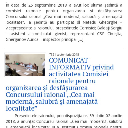
de
În data de 25 septembrie 2018 a avut loc ultima ședință a
conduită
comisiei raionale pentru organizarea și desfășurarea
Concursului raional „Cea mai modernă, salubră și amenajată
etică
localitate”, la ședință au participat dl Netedu Gheorghe –
vicepreședinte al raionului, președintele Comisiei; Baldaji Sergiu
a
– asistent a medicului igienist, reprezentant CSP Cimișlia;
Gherganov Aurica – inspector principal […]
funcționarilor
publici
21 septembrie 2018
COMUNICAT
Linia
INFORMATIV privind
activitatea Comisiei
instituțională
raionale pentru
pentru
organizarea și desfășurarea
Concursului raional ,,Cea mai
informare
modernă, salubră și amenajată
localitate”
Transparență
Președintele raionului, prin dispoziția nr. 39-d din 02 aprilie
decizională
2018, a anunțat Concursul raional ,,Cea mai modernă, salubră
și amenajată localitate” și a instituit Comisia raională pentru